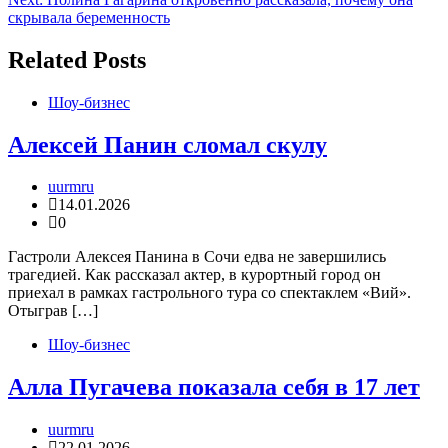
записям
скрывала беременность
Related Posts
Шоу-бизнес
Алексей Панин сломал скулу
uurmru
14.01.2026
0
Гастроли Алексея Панина в Сочи едва не завершились
трагедией. Как рассказал актер, в курортный город он
приехал в рамках гастрольного тура со спектаклем «Вий».
Отыграв […]
Шоу-бизнес
Алла Пугачева показала себя в 17 лет
uurmru
22.01.2026