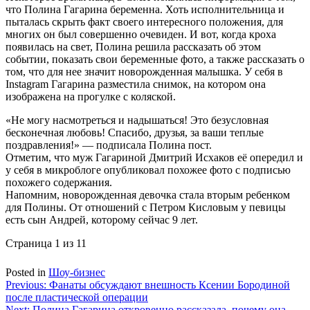
что Полина Гагарина беременна. Хоть исполнительница и
пыталась скрыть факт своего интересного положения, для
многих он был совершенно очевиден. И вот, когда кроха
появилась на свет, Полина решила рассказать об этом
событии, показать свои беременные фото, а также рассказать о
том, что для нее значит новорожденная малышка. У себя в
Instagram Гагарина разместила снимок, на котором она
изображена на прогулке с коляской.
«Не могу насмотреться и надышаться! Это безусловная
бесконечная любовь! Спасибо, друзья, за ваши теплые
поздравления!» — подписала Полина пост.
Отметим, что муж Гагариной Дмитрий Исхаков её опередил и
у себя в микроблоге опубликовал похожее фото с подписью
похожего содержания.
Напомним, новорожденная девочка стала вторым ребенком
для Полины. От отношений с Петром Кисловым у певицы
есть сын Андрей, которому сейчас 9 лет.
Страница 1 из 1
1
Posted in
Шоу-бизнес
Навигация
Previous:
Фанаты обсуждают внешность Ксении Бородиной
после пластической операции
по
Next:
Полина Гагарина откровенно рассказала, почему она