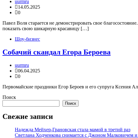
uurmru
14.05.2025
0
Павел Воля старается не демонстрировать свое благосостояни
показать свою шикарную красавицу […]
Шоу-бизнес
Собачий скандал Егора Бероева
uurmru
06.04.2025
0
Первомайские праздники Егор Бероев и его супруга Ксения Алф
Поиск
Поиск
Свежие записи
Надежда Мейхер-Грановская стала мамой в третий раз
Светлана Ходченкова снимается с Джоном Малковичем и