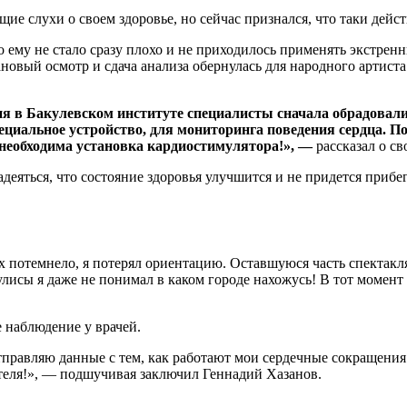
е слухи о своем здоровье, но сейчас признался, что таки дейст
 ему не стало сразу плохо и не приходилось применять экстрен
ановый осмотр и сдача анализа обернулась для народного артис
ия в Бакулевском институте специалисты сначала обрадовали
пециальное устройство, для мониторинга поведения сердца. П
 необходима установка кардиостимулятора!», —
рассказал о св
адеяться, что состояние здоровья улучшится и не придется прибе
зах потемнело, я потерял ориентацию. Оставшуюся часть спектак
улисы я даже не понимал в каком городе нахожусь! В тот момент 
е наблюдение у врачей.
правляю данные с тем, как работают мои сердечные сокращения!
теля!», — подшучивая заключил Геннадий Хазанов.