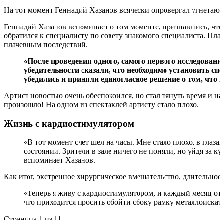
На тот момент Геннадий Хазанов всячески опровергал угнетающи
Геннадий Хазанов вспоминает о том моменте, признавшись, что
обратился к специалисту по совету знакомого специалиста. Пл
плачевным последствий.
«После проведения одного, самого первого исследован
убедительности сказали, что необходимо установить с
убедились и приняли единогласное решение о том, что
Артист новостью очень обеспокоился, но стал тянуть время и н
произошло! На одном из спектаклей артисту стало плохо.
Жизнь с кардиостимулятором
«В тот момент счет шел на часы. Мне стало плохо, в гла
состоянии. Зрители в зале ничего не поняли, но уйдя за к
вспоминает Хазанов.
Как итог, экстренное хирургическое вмешательство, длительно
«Теперь я живу с кардиостимулятором, и каждый месяц от
что приходится просить обойти сбоку рамку металлоиска
Страница 1 из 1
1