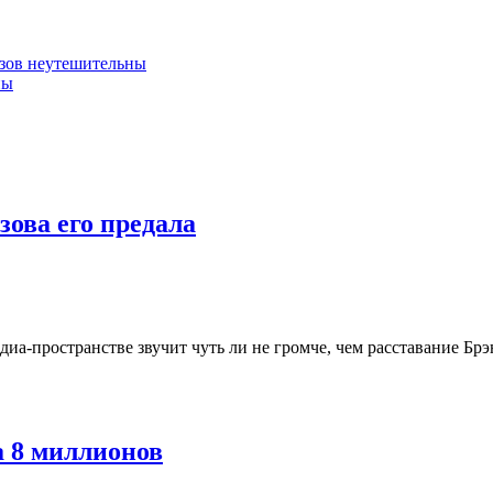
изов неутешительны
ны
зова его предала
диа-пространстве звучит чуть ли не громче, чем расставание 
а 8 миллионов