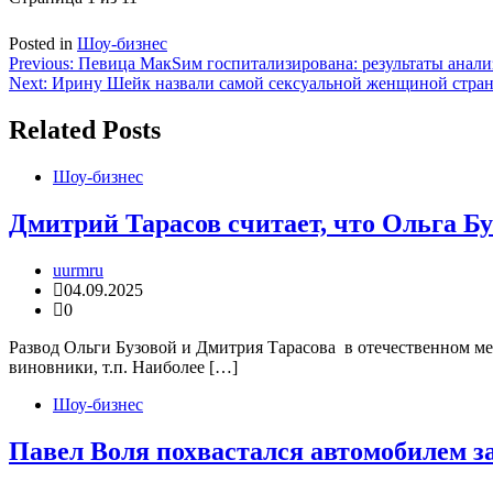
Posted in
Шоу-бизнес
Навигация
Previous:
Певица МакSим госпитализирована: результаты анал
Next:
Ирину Шейк назвали самой сексуальной женщиной стра
по
записям
Related Posts
Шоу-бизнес
Дмитрий Тарасов считает, что Ольга Бу
uurmru
04.09.2025
0
Развод Ольги Бузовой и Дмитрия Тарасова в отечественном ме
виновники, т.п. Наиболее […]
Шоу-бизнес
Павел Воля похвастался автомобилем з