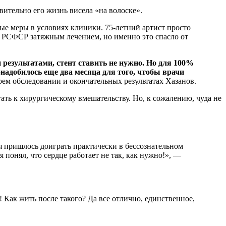
вительно его жизнь висела «на волоске».
ные меры в условиях клиники. 75-летний артист просто
та РСФСР затяжным лечением, но именно это спасло от
 результатами, стент ставить не нужно. Но для 100%
онадобилось еще два месяца для того, чтобы врачи
оем обследовании и окончательных результатах Хазанов.
гать к хирургическому вмешательству. Но, к сожалению, чуда не
ля пришлось доиграть практически в бессознательном
я понял, что сердце работает не так, как нужно!», —
 Как жить после такого? Да все отлично, единственное,