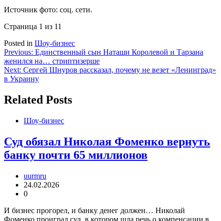
Источник фото: соц. сети.
Страница 1 из 1
1
Posted in
Шоу-бизнес
Навигация
Previous:
Единственный сын Наташи Королевой и Тарзана
женился на… стриптизерше
по
Next:
Сергей Шнуров рассказал, почему не везет «Ленинград»
записям
в Украину
Related Posts
Шоу-бизнес
Суд обязал Николая Фоменко вернуть
банку почти 65 миллионов
uurmru
24.02.2026
0
И бизнес прогорел, и банку денег должен… Николай
Фоменко проиграл суд, в котором шла речь о компенсации в