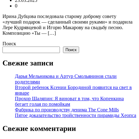
23.03.2025
0
Ирина Дубцова последовала старому доброму совету
«лучший подарок — сделанный своими руками» и подарила
Лере Кудрявцевой и Игорю Макарову на свадьбу песню.
Композицию «Ты — […]
Поиск
Поиск
Свежие записи
Дарья Мельникова и Артур Смольянинов стали
родителями
Второй ребенок Ксении Бородиной появится на свет в
январе
Прохор Шаляпин: Я виноват в том, что Копенкина
бегает голая по помойкам
Фабрика по производству денима The Cone Mills
Пятое доказательство тройственности пирамиды Хеопса
Свежие комментарии