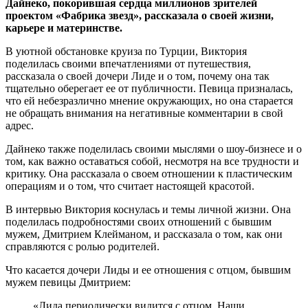
Дайнеко, покорившая сердца миллионов зрителей
проектом «Фабрика звезд», рассказала о своей жизни,
карьере и материнстве.
В уютной обстановке круиза по Турции, Виктория
поделилась своими впечатлениями от путешествия,
рассказала о своей дочери Лиде и о том, почему она так
тщательно оберегает ее от публичности. Певица призналась,
что ей небезразлично мнение окружающих, но она старается
не обращать внимания на негативные комментарии в свой
адрес.
Дайнеко также поделилась своими мыслями о шоу-бизнесе и о
том, как важно оставаться собой, несмотря на все трудности и
критику. Она рассказала о своем отношении к пластическим
операциям и о том, что считает настоящей красотой.
В интервью Виктория коснулась и темы личной жизни. Она
поделилась подробностями своих отношений с бывшим
мужем, Дмитрием Клейманом, и рассказала о том, как они
справляются с ролью родителей.
Что касается дочери Лиды и ее отношения с отцом, бывшим
мужем певицы Дмитрием:
«Лида периодически видится с отцом. Наши