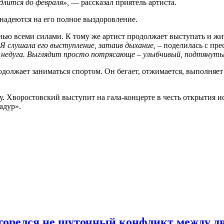
длится до февраля»,
— рассказал приятель артиста.
 надеются на его полное выздоровление.
езнью всеми силами. К тому же артист продолжает выступать и
Я слушала его выступление, затаив дыхание, –
поделилась с пр
 недуга. Выглядит просто потрясающе – улыбчивый, подтянуты
одолжает заниматься спортом. Он бегает, отжимается, выполня
 Хворостовский выступит на гала-концерте в честь открытия ис
адур».
згорелся не шуточный конфликт между д