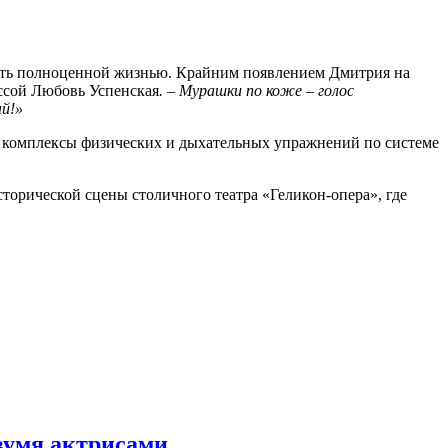
 жить полноценной жизнью. Крайним появлением Дмитрия на
ессой Любовь Успенская
. – Мурашки по коже – голос
й!»
ет комплексы физических и дыхательных упражнений по системе
торической сцены столичного театра «Геликон-опера», где
вумя актрисами