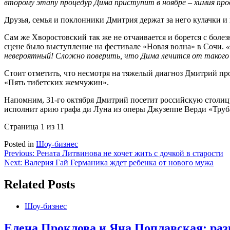
второму этапу процедур Дима приступит в ноябре – химия про
Друзья, семья и поклонники Дмитрия держат за него кулачки и
Сам же Хворостовский так же не отчаивается и борется с бол
сцене было выступление на фестивале «Новая волна» в Сочи.
«
невероятный! Сложно поверить, что Дима лечится от такого
Стоит отметить, что несмотря на тяжелый диагноз Дмитрий пр
«Пять тибетских жемчужин».
Напомним, 31-го октября Дмитрий посетит российскую столицу.
исполнит арию графа ди Луна из оперы Джузеппе Верди «Труб
Страница 1 из 1
1
Posted in
Шоу-бизнес
Навигация
Previous:
Рената Литвинова не хочет жить с дочкой в старости
Next:
Валерия Гай Германика ждет ребенка от нового мужа
по
записям
Related Posts
Шоу-бизнес
Елена Проклова и Яна Поплавская: ра