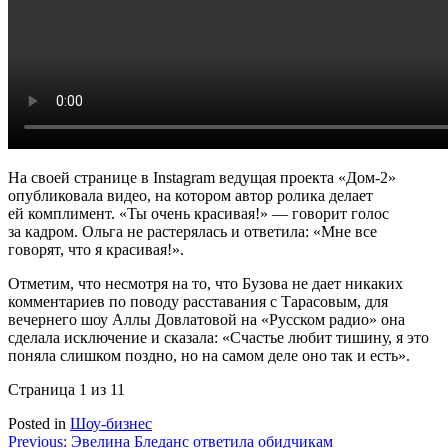
На своей странице в Instagram ведущая проекта «Дом-2»
опубликовала видео, на котором автор ролика делает
ей комплимент. «Ты очень красивая!» — говорит голос
за кадром. Ольга не растерялась и ответила: «Мне все
говорят, что я красивая!».
Отметим, что несмотря на то, что Бузова не дает никаких
комментариев по поводу расставания с Тарасовым, для
вечернего шоу Аллы Довлатовой на «Русском радио» она
сделала исключение и сказала: «Счастье любит тишину, я это
поняла слишком поздно, но на самом деле оно так и есть».
Страница 1 из 1
1
Posted in
Шоу-бизнес
Навигация
Previous:
Эвелина Бледанс ответила обидчикам