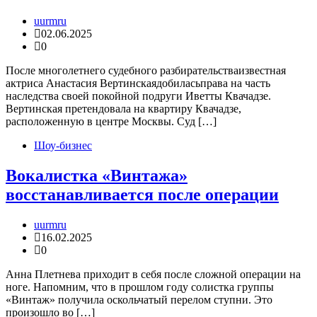
uurmru
02.06.2025
0
После многолетнего судебного разбирательстваизвестная
актриса Анастасия Вертинскаядобиласьправа на часть
наследства своей покойной подруги Иветты Квачадзе.
Вертинская претендовала на квартиру Квачадзе,
расположенную в центре Москвы. Суд […]
Шоу-бизнес
Вокалистка «Винтажа»
восстанавливается после операции
uurmru
16.02.2025
0
Анна Плетнева приходит в себя после сложной операции на
ноге. Напомним, что в прошлом году солистка группы
«Винтаж» получила оскольчатый перелом ступни. Это
произошло во […]