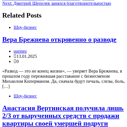
Next:
Дмитрий Шепелев занялся благотворительностью
по
записям
Related Posts
Шоу-бизнес
Вера Брежнева откровенно о разводе
uurmru
13.01.2025
0
«Развод — это не конец жизни», — уверяет Вера Брежнева, в
прошлом году пережившая расставание с бизнесменом
Михаилом Киперманом. Да, сначала будут печаль, слезы, боль,
[…]
Шоу-бизнес
Анастасия Вертинская получила лишь
2/3 от вырученных средств с продажи
квартиры своей умершей подруги