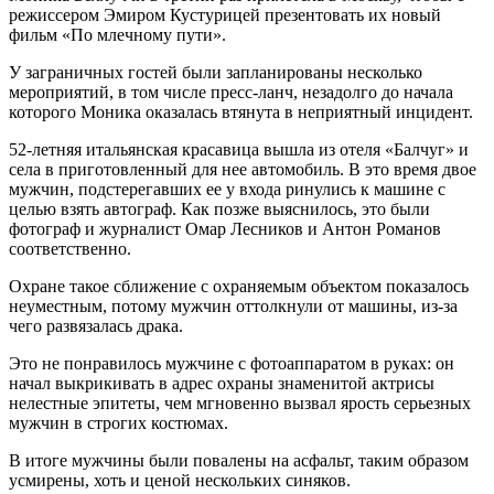
режиссером Эмиром Кустурицей презентовать их новый
фильм «По млечному пути».
У заграничных гостей были запланированы несколько
мероприятий, в том числе пресс-ланч, незадолго до начала
которого Моника оказалась втянута в неприятный инцидент.
52-летняя итальянская красавица вышла из отеля «Балчуг» и
села в приготовленный для нее автомобиль. В это время двое
мужчин, подстерегавших ее у входа ринулись к машине с
целью взять автограф. Как позже выяснилось, это были
фотограф и журналист Омар Лесников и Антон Романов
соответственно.
Охране такое сближение с охраняемым объектом показалось
неуместным, потому мужчин оттолкнули от машины, из-за
чего развязалась драка.
Это не понравилось мужчине с фотоаппаратом в руках: он
начал выкрикивать в адрес охраны знаменитой актрисы
нелестные эпитеты, чем мгновенно вызвал ярость серьезных
мужчин в строгих костюмах.
В итоге мужчины были повалены на асфальт, таким образом
усмирены, хоть и ценой нескольких синяков.