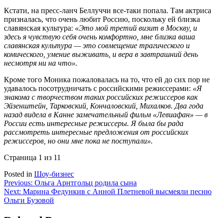
Кстати, на пресс-ланч Беллуччи все-таки попала. Там актриса
призналась, что очень любит Россию, поскольку ей близка
славянская культура:
«Это мой третий визит в Москву, и
здесь я чувствую себя очень комфортно, мне близка ваша
славянская культура — это совмещение трагического и
комического, умение выживать, и вера в завтрашний день
несмотря ни на что».
Кроме того Моника пожаловалась на то, что ей до сих пор не
удавалось посотрудничать с российскими режиссерами:
«Я
знакома с творчеством таких российских режиссеров как
Эйзенштейн, Тарковский, Кончаловский, Михалков. Два года
назад видела в Канне замечательный фильм «Левиафан» — в
России есть интересные режиссеры. Я была бы рада
рассмотреть интересные предложения от российских
режиссеров, но они мне пока не поступали».
Страница 1 из 1
1
Posted in
Шоу-бизнес
Навигация
Previous:
Ольга Арнтгольц родила сына
Next:
Марина Федункив c Анной Плетневой высмеяли песню
по
Ольги Бузовой
записям