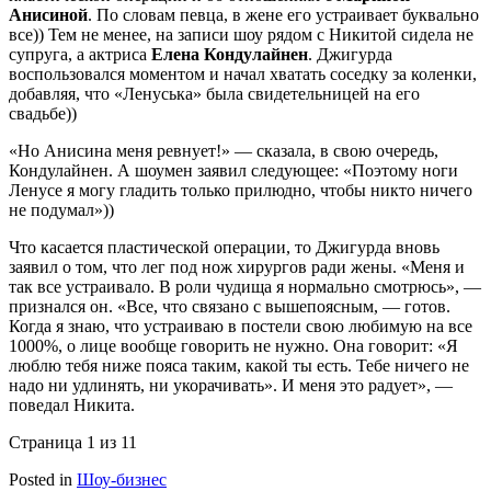
Анисиной
. По словам певца, в жене его устраивает буквально
все)) Тем не менее, на записи шоу рядом с Никитой сидела не
супруга, а актриса
Елена Кондулайнен
. Джигурда
воспользовался моментом и начал хватать соседку за коленки,
добавляя, что «Ленуська» была свидетельницей на его
свадьбе))
«Но Анисина меня ревнует!» — сказала, в свою очередь,
Кондулайнен. А шоумен заявил следующее: «Поэтому ноги
Ленусе я могу гладить только прилюдно, чтобы никто ничего
не подумал»))
Что касается пластической операции, то Джигурда вновь
заявил о том, что лег под нож хирургов ради жены. «Меня и
так все устраивало. В роли чудища я нормально смотрюсь», —
признался он. «Все, что связано с вышепоясным, — готов.
Когда я знаю, что устраиваю в постели свою любимую на все
1000%, о лице вообще говорить не нужно. Она говорит: «Я
люблю тебя ниже пояса таким, какой ты есть. Тебе ничего не
надо ни удлинять, ни укорачивать». И меня это радует», —
поведал Никита.
Страница 1 из 1
1
Posted in
Шоу-бизнес