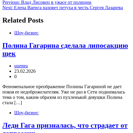
Навигация
Previous:
Влад Лисовец в ужасе от полиции
Next:
Елена Ваенга назовет петуха в честь Сергея Лазарева
по
записям
Related Posts
Шоу-бизнес
Полина Гагарина сделала липосакцию
щек
uurmru
23.02.2026
0
Феноменальное преображение Полины Гагариной не дает
покоя ее недоброжелателям. Уже не раз в Сети поднималась
тема о том, каким образом из пухленькой девушки Полина
стала […]
Шоу-бизнес
Леди Гага призналась, что страдает от