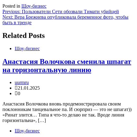
Posted in
Шоу-бизнес
Навигация
Previous:
Пользователи Сети обозвали Тимати убийцей
Next:
Вера Брежнева опубликовала беременное фото, чтобы
по
быть в тренде
записям
Related Posts
Шоу-бизнес
Анастасия Волочкова сменила шпагат
на горизонтальную линию
uurmru
21.01.2025
0
Анастасия Волочкова вновь продемонстрировала своим
поклонникам танцевальное па. И сюрприз — это не шпагат))
«Ринат злится… Типа я что-то делаю не так. Вроде линия
горизонтальна», […]
Шоу-бизнес