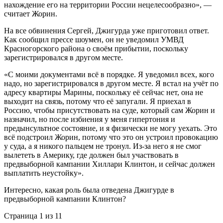
нахождение его на территории России нецелесообразно», —
считает Жорин.
На все обвинения Сергей, Джигурда уже приготовил ответ.
Как сообщил прессе шоумен, он не уведомил УМВД
Красногорского района о своём прибытии, поскольку
зарегистрировался в другом месте.
«С моими документами всё в порядке. Я уведомил всех, кого
надо, но зарегистрировался в другом месте. Я встал на учёт по
адресу квартиры Марины, поскольку её сейчас нет, она не
выходит на связь, потому что её запугали. Я приехал в
Россию, чтобы присутствовать на суде, который сам Жорин и
назначил, но после избиения у меня гипертония и
предынсультное состояние, и я физически не могу уехать. Это
всё подстроил Жорин, потому что это он устроил провокацию
у суда, а я никого пальцем не тронул. Из-за него я не смог
вылететь в Америку, где должен был участвовать в
предвыборной кампании Хиллари Клинтон, и сейчас должен
выплатить неустойку».
Интересно, какая роль была отведена Джигурде в
предвыборной кампании Клинтон?
Страница 1 из 1
1