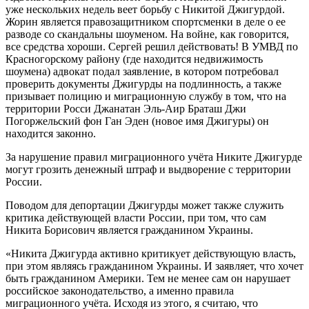
уже нескольких недель веет борьбу с Никитой Джигурдой.
Жорин является правозащитником спортсменки в деле о ее
разводе со скандальны шоуменом. На войне, как говорится,
все средства хороши. Сергей решил действовать! В УМВД по
Красногорскому району (где находится недвижимость
шоумена) адвокат подал заявление, в котором потребовал
проверить документы Джигурды на подлинность, а также
призывает полицию и миграционную службу в том, что на
территории Росси Джанатан Эль-Аир Браташ Джи
Погоржельский фон Ган Эден (новое имя Джигуры) он
находится законно.
За нарушение правил миграционного учёта Никите Джигурде
могут грозить денежный штраф и выдворение с территории
России.
Поводом для депортации Джигурды может также служить
критика действующей власти России, при том, что сам
Никита Борисович является гражданином Украины.
«Никита Джигурда активно критикует действующую власть,
при этом являясь гражданином Украины. И заявляет, что хочет
быть гражданином Америки. Тем не менее сам он нарушает
российское законодательство, а именно правила
миграционного учёта. Исходя из этого, я считаю, что