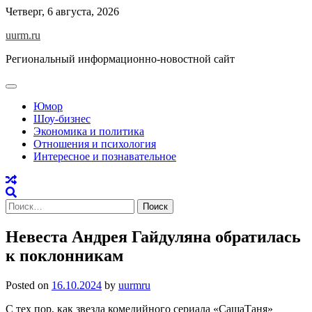
Skip
Четверг, 6 августа, 2026
to
uurm.ru
content
Региональный информационно-новостной сайт
Юмор
Шоу-бизнес
Экономика и политика
Отношения и психология
Интересное и познавательное
Найти:
Невеста Андрея Гайдуляна обратилась
к поклонникам
Posted on
16.10.2024
by
uurmru
С тех пор, как звезда комедийного сериала «СашаТаня»