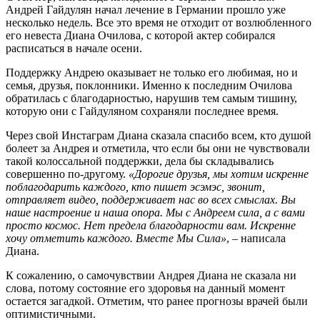
Андрей Гайдулян начал лечение в Германии прошло уже
несколько недель. Все это время не отходит от возлюбленного
его невеста Диана Очилова, с которой актер собирался
расписаться в начале осени.
Поддержку Андрею оказывает не только его любимая, но и
семья, друзья, поклонники. Именно к последним Очилова
обратилась с благодарностью, нарушив тем самым тишину,
которую они с Гайдуляном сохраняли последнее время.
Через свой Инстаграм Диана сказала спасибо всем, кто душой
болеет за Андрея и отметила, что если бы они не чувствовали
такой колоссальной поддержки, дела бы складывались
совершенно по-другому.
«Дорогие друзья, мы хотим искренне
поблагодарить каждого, кто пишет эсэмэс, звонит,
отправляет видео, поддерживает нас во всех смыслах. Вы
наше настроение и наша опора. Мы с Андреем сила, а с вами
просто космос. Нет предела благодарности вам. Искренне
хочу отметить каждого. Вместе Мы Сила»
, – написала
Диана.
К сожалению, о самочувствии Андрея Диана не сказала ни
слова, потому состояние его здоровья на данный момент
остается загадкой. Отметим, что ранее прогнозы врачей были
оптимистичными.