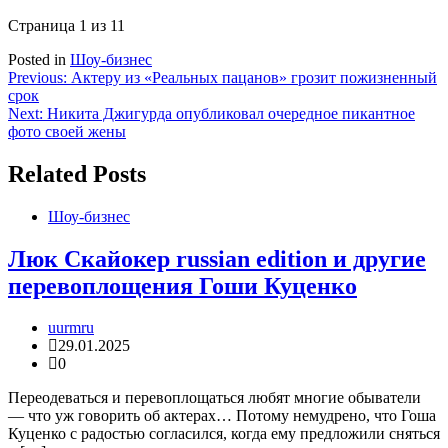
Страница 1 из 1
1
Posted in
Шоу-бизнес
Навигация
Previous:
Актеру из «Реальных пацанов» грозит пожизненный
срок
по
Next:
Никита Джигурда опубликовал очередное пикантное
записям
фото своей жены
Related Posts
Шоу-бизнес
Люк Скайокер russian edition и другие
перевоплощения Гоши Куценко
uurmru
29.01.2025
0
Переодеваться и перевоплощаться любят многие обыватели
— что уж говорить об актерах… Потому немудрено, что Гоша
Куценко с радостью согласился, когда ему предложили сняться