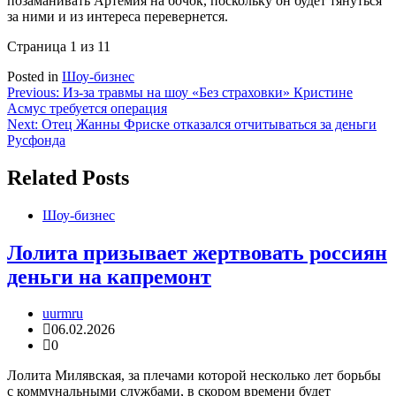
позаманивать Артемия на бочок, поскольку он будет тянуться
за ними и из интереса перевернется.
Страница 1 из 1
1
Posted in
Шоу-бизнес
Навигация
Previous:
Из-за травмы на шоу «Без страховки» Кристине
Асмус требуется операция
по
Next:
Отец Жанны Фриске отказался отчитываться за деньги
записям
Русфонда
Related Posts
Шоу-бизнес
Лолита призывает жертвовать россиян
деньги на капремонт
uurmru
06.02.2026
0
Лолита Милявская, за плечами которой несколько лет борьбы
с коммунальными службами, в скором времени будет