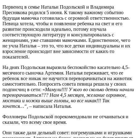
Первенец в семье Натальи Подольской и Владимира
Преснякова родился 5 июня. К такому важному событию
будущая мамочка готовилась с огромной ответственностью.
Певица хотела, чтобы и появление ребенка на свет и его
развитие происходили идеально, потому изучала
соответствующую литературу и консультировалась с
женщинами, уже ставшими мамочками. Единственное, чего
не учла Наталья – это то, что все детки индивидуальны и их
взросление происходит вне зависимости от каких-то
показателей.
На днях Подольская выразила беспокойство касательно 4,5-
месячного сыночка Артемия. Наталья переживает, что ее
ребенок все никак не научится переворачиваться на животик
самостоятельно. Попросить совета певица решила у своих
подписчиц в сети: «
Мамули!!!! У кого во сколько детки начали
переворачиваться??? Нам 4,5 месяцев, желание огромное,
мостики и ножки выше головы, но все никак!!! Так
хочется…“, –
написала Наталья.
Фолловеры Подольской порекомендовали не отчаиваться и
сказали, что всему свое время.
Они также дали дельный совет: погремушками и игрушками