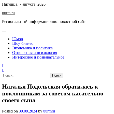
Skip
Пятница, 7 августа, 2026
to
uurm.ru
content
Региональный информационно-новостной сайт
Юмор
Шоу-бизнес
Экономика и политика
Отношения и психология
Интересное и познавательное
Найти:
Наталья Подольская обратилась к
поклонникам за советом касательно
своего сына
Posted on
30.09.2024
by
uurmru