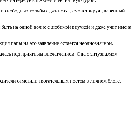
дочь интересуется Азией и ее поп-культурой.
е и свободных голубых джинсах, демонстрируя уверенный
ся быть на одной волне с любимой внучкой и даже учит имена
кция папы на это заявление остается неоднозначной.
талась под приятным впечатлением. Она с энтузиазмом
дители отметили трогательным постом в личном блоге.