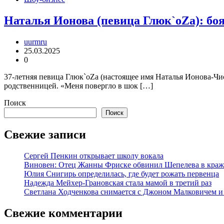
Наталья Ионова (певица Глюк`оZа): боя
uurmru
25.03.2025
0
37-летняя певица Глюк`oZa (настоящее имя Наталья Ионова-Чи
родственницей. «Меня повергло в шок […]
Поиск
Поиск
Свежие записи
Сергей Пенкин открывает школу вокала
Виновен: Отец Жанны Фриске обвинил Шепелева в краж
Юлия Снигирь определилась, где будет рожать первенца
Надежда Мейхер-Грановская стала мамой в третий раз
Светлана Ходченкова снимается с Джоном Малковичем и
Свежие комментарии