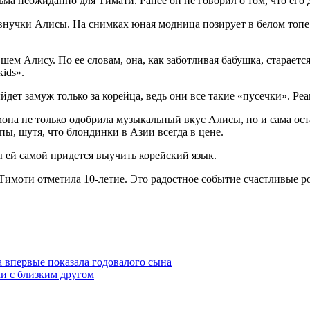
ма неожиданно для Тимати. Ранее он не говорил о том, что его 
внучки Алисы. На снимках юная модница позирует в белом топ
шем Алису. По ее словам, она, как заботливая бабушка, старает
ids».
дет замуж только за корейца, ведь они все такие «пусечки». Реа
имона не только одобрила музыкальный вкус Алисы, но и сама ос
пы, шутя, что блондинки в Азии всегда в цене.
 ей самой придется выучить корейский язык.
имоти отметила 10-летие. Это радостное событие счастливые ро
а впервые показала годовалого сына
ки с близким другом