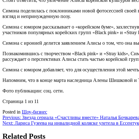
Стоит отметить, что увлечение Алисы корейской культурой весь
Симона поделилась с поклонниками новой фотосессией своей 
взгляд и непринужденную позу.
Симона с юмором рассказывает о «корейском буме», захлестнув
участников популярных корейских групп «Black pink» и «Stray k
Симона с иронией делится заявлением Алисы о том, что она вый
Познакомившись с творчеством «Black pink» и «Stray kids», С
рассуждает о перспективах Алисы стать частью корейской груп
Симона с юмором добавляет, что для осуществления этой мечты
Напомним, что в конце марта наследница Алены Шишковой и Т
Фото публикации: соц. сети.
Страница 1 из 1
1
Posted in
Шоу-бизнес
Навигация
Previous:
Звезда сериала «Счастливы вместе» Наталья Бочкарев
Next:
Лариса Гузеева на инвалидной коляске улетела в Ессенту
по
записям
Related Posts