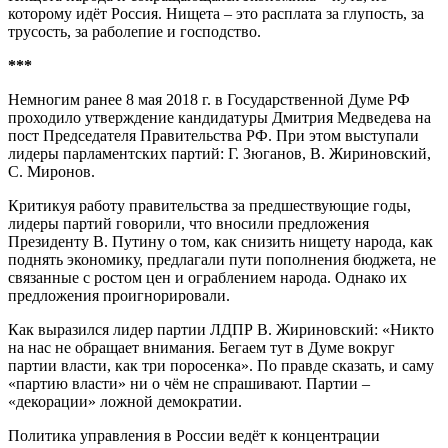
которому идёт Россия. Нищета – это расплата за глупость, за
трусость, за раболепие и господство.
***
Немногим ранее 8 мая 2018 г. в Государственной Думе РФ
проходило утверждение кандидатуры Дмитрия Медведева на
пост Председателя Правительства РФ. При этом выступали
лидеры парламентских партий: Г. Зюганов, В. Жириновский,
С. Миронов.
Критикуя работу правительства за предшествующие годы,
лидеры партий говорили, что вносили предложения
Президенту В. Путину о том, как снизить нищету народа, как
поднять экономику, предлагали пути пополнения бюджета, не
связанные с ростом цен и ограблением народа. Однако их
предложения проигнорировали.
Как выразился лидер партии ЛДПР В. Жириновский: «Никто
на нас не обращает внимания. Бегаем тут в Думе вокруг
партии власти, как три поросенка». По правде сказать, и саму
«партию власти» ни о чём не спрашивают. Партии –
«декорации» ложной демократии.
Политика управления в России ведёт к концентрации