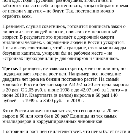
полгода. Люди трусливы, равнодушны, эгоистичны и
заботятся только о себе и протестовать, когда отбирают время
от пенсии у других – не будут. Так, постепенно можно
ограбить всех.
Президент, слушая советников, готовится подписать закон о
лишении части людей пенсии, повысив им пенсионный
возраст. В результате это приведёт к досрочной смерти
миллионы человек. Сокращение людей в России ускорится.
По замыслу советников, чтобы граждане, стяжая миллиарды
безумию капитала, умирали бы на рабочем месте – на
«стройках шубохранилищ» для олигархов и чиновников.
Третье.
Президент, не заявляя открыто, хочет он или нет, но
поддерживает курс на рост цен. Например, все последние
двадцать лет цена на бензин постоянно растёт. На самый
ходовой в России бензин марки АИ-92 за 20 лет цена выросла
в 20 раз! С 2,05 руб. в июне 1998 г. до 42,07 руб. за 1 литр – в
июне 2018 г. Квартплата (в целом) выросла в 60 раз! 140
рублей – в 1999 г. и 8500 руб. – в 2018 г.
Кто в России может похвастаться, что его доход за 20 лет
вырос в 60 или хотя бы в 20 раз? Единицы из тех самых
миллиардеров и коррумпированных чиновников.
Постоянный рост цен свидетельствует, что цены будут расти и