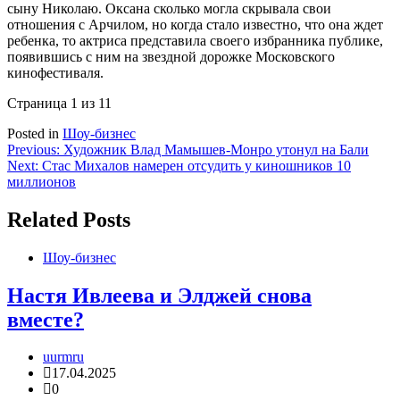
сыну Николаю. Оксана сколько могла скрывала свои
отношения с Арчилом, но когда стало известно, что она ждет
ребенка, то актриса представила своего избранника публике,
появившись с ним на звездной дорожке Московского
кинофестиваля.
Страница 1 из 1
1
Posted in
Шоу-бизнес
Навигация
Previous:
Художник Влад Мамышев-Монро утонул на Бали
Next:
Стас Михалов намерен отсудить у киношников 10
по
миллионов
записям
Related Posts
Шоу-бизнес
Настя Ивлеева и Элджей снова
вместе?
uurmru
17.04.2025
0