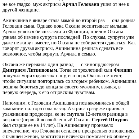
не все гладко. муж актрисы
Арчил Геловани
ушел от нее к
другой женщине.
Акиньшина в январе стала мамой во второй раз — она родила
Геловани сына. Однако пока Оксана воспитывает малыша,
Арчил увлекся бизнес-леди из Франции, причем Оксана
узнала об измене супруга последней. По слухам, супруги уже
даже не живут вместе, но Оксана не собирается сдаваться. Как
говорят друзья актрисы, Акиньшина решила сделать все
возможное, чтобы вернуть Арчила в семью.
Оксана же пережила один развод — с кинопрдюсером
Дмитрием Литвиновым
. Тогда ее трехлетний сын
Филипп
получил «приходящего» папу, и теперь Оксана не хочет,
чтобы ситуация повторилась со вторым ребенком. Акиньшина
решила бороться до конца за своего мужчину, взывая, в
первую очередь, к его отцовским чувствам.
Напомним, с Геловани Акиньшина познакомилась в общей
компании полтора года назад. Актриса сразу же приняла
ухаживания продюсера, ее не смутила 12-летняя разница в
возрасте (первый возлюбленный Оксаны
Сергей Шнуров
был старше ее на 14 лет). На Акиньшину произвело
впечатление, что Геловани остался в прекрасных отношениях
с бывшей женой, заботится и всячески помогает их общему