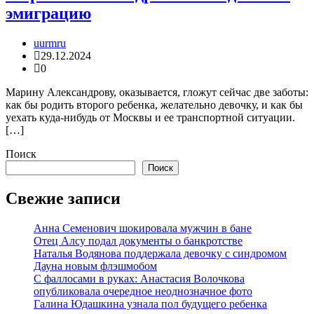
эмиграцию
uurmru
29.12.2024
0
Марину Александрову, оказывается, гложут сейчас две заботы:
как бы родить второго ребенка, желательно девочку, и как бы
уехать куда-нибудь от Москвы и ее транспортной ситуации.
[…]
Поиск
Поиск
Свежие записи
Анна Семенович шокировала мужчин в бане
Отец Алсу подал документы о банкротстве
Наталья Водянова поддержала девочку с синдромом
Дауна новым флэшмобом
С фаллосами в руках: Анастасия Волочкова
опубликовала очередное неоднозначное фото
Галина Юдашкина узнала пол будущего ребенка