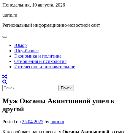
Skip
Понедельник, 10 августа, 2026
to
uurm.ru
content
Региональный информационно-новостной сайт
Юмор
Шоу-бизнес
Экономика и политика
Отношения и психология
Интересное и познавательное
Найти:
Муж Оксаны Акинтшиной ушел к
другой
Posted on
25.04.2025
by
uurmru
Как сообщает наша пресса, у
Оксаны Акиньшиной
в семье