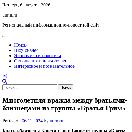
Skip
Четверг, 6 августа, 2026
to
uurm.ru
content
Региональный информационно-новостной сайт
Юмор
Шоу-бизнес
Экономика и политика
Отношения и психология
Интересное и познавательное
Найти:
Многолетняя вражда между братьями-
близнецами из группы «Братья Грим»
Posted on
06.11.2024
by
uurmru
Братья-близнецы Константин и Борис из группы «Братья