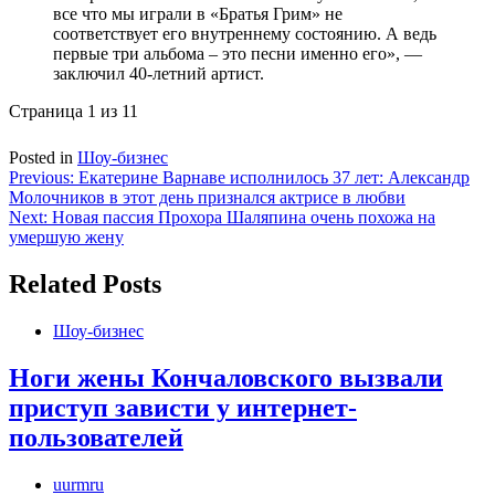
все что мы играли в «Братья Грим» не
соответствует его внутреннему состоянию. А ведь
первые три альбома – это песни именно его», —
заключил 40-летний артист.
Страница 1 из 1
1
Posted in
Шоу-бизнес
Навигация
Previous:
Екатерине Варнаве исполнилось 37 лет: Александр
Молочников в этот день признался актрисе в любви
по
Next:
Новая пассия Прохора Шаляпина очень похожа на
записям
умершую жену
Related Posts
Шоу-бизнес
Ноги жены Кончаловского вызвали
приступ зависти у интернет-
пользователей
uurmru