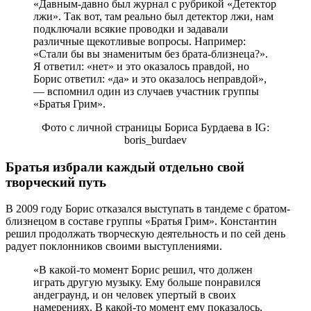
«Давным-давно был журнал с рубрикой «Детектор
лжи». Так вот, там реально был детектор лжи, нам
подключали всякие проводки и задавали
различные щекотливые вопросы. Например:
«Стали бы вы знаменитым без брата-близнеца?».
Я ответил: «нет» и это оказалось правдой, но
Борис ответил: «да» и это оказалось неправдой»,
— вспомнил один из случаев участник группы
«Братья Грим».
Фото с личной страницы Бориса Бурдаева в IG:
boris_burdaev
Братья избрали каждый отдельно свой
творческий путь
В 2009 году Борис отказался выступать в тандеме с братом-
близнецом в составе группы «Братья Грим». Константин
решил продолжать творческую деятельность и по сей день
радует поклонников своими выступлениями.
«В какой-то момент Борис решил, что должен
играть другую музыку. Ему больше понравился
андеграунд, и он человек упертый в своих
намерениях. В какой-то момент ему показалось,