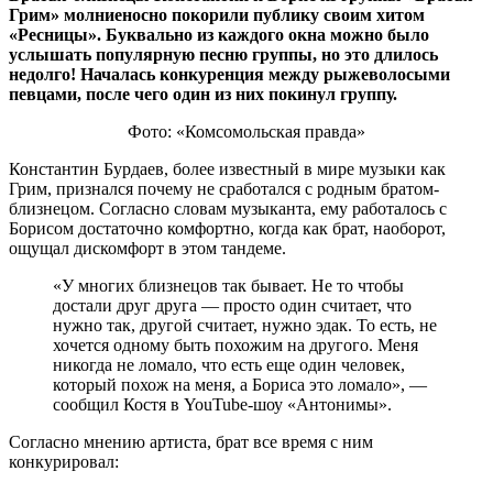
Грим» молниеносно покорили публику своим хитом
«Ресницы
»
. Буквально из каждого окна можно было
услышать популярную песню группы, но это длилось
недолго! Началась конкуренция между рыжеволосыми
певцами, после чего один из них покинул группу.
Фото: «Комсомольская правда»
Константин Бурдаев, более известный в мире музыки как
Грим, признался почему не сработался с родным братом-
близнецом. Согласно словам музыканта, ему работалось с
Борисом достаточно комфортно, когда как брат, наоборот,
ощущал дискомфорт в этом тандеме.
«У многих близнецов так бывает. Не то чтобы
достали друг друга — просто один считает, что
нужно так, другой считает, нужно эдак. То есть, не
хочется одному быть похожим на другого. Меня
никогда не ломало, что есть еще один человек,
который похож на меня, а Бориса это ломало», —
сообщил Костя в YouTube-шоу «Антонимы».
Согласно мнению артиста, брат все время с ним
конкурировал: