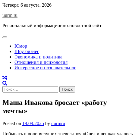
Skip
Четверг, 6 августа, 2026
to
uurm.ru
content
Региональный информационно-новостной сайт
Юмор
Шоу-бизнес
Экономика и политика
Отношения и психология
Интересное и познавательное
Найти:
Маша Ивакова бросает «работу
мечты»
Posted on
19.09.2025
by
uurmru
Побывать в роли ведущих тревел-шоу «Орел и решка» удалось