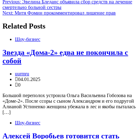
Навигация
Previous:
Эвелина Бледанс объявила сбор средств на лечение
смертельно больной сестры
по
Next:
Митя Фомин прокомментировал лишение прав
записям
Related Posts
Шоу-бизнес
Звезда «Дома-2» едва не покончила с
собой
uurmru
04.01.2025
0
Большой переполох устроила Ольга Васильевна Гобозова на
«Доме-2». После ссоры с сыном Александром и его подругой
Алианой Устиненко женщина убежала в лес и якобы пыталась
[…]
Шоу-бизнес
Алексей Воробьев готовится стать