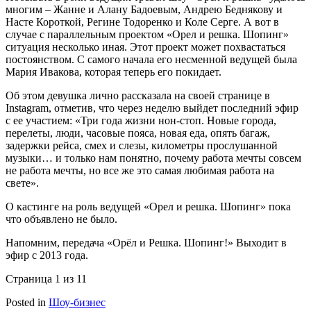
многим – Жанне и Алану Бадоевым, Андрею Беднякову и
Насте Короткой, Регине Тодоренко и Коле Серге. А вот в
случае с параллельным проектом «Орел и решка. Шопинг»
ситуация несколько иная. Этот проект может похвастаться
постоянством. С самого начала его несменной ведущей была
Мария Ивакова, которая теперь его покидает.
Об этом девушка лично рассказала на своей странице в
Instagram, отметив, что через неделю выйдет последний эфир
с ее участием: «Три года жизни нон-стоп. Новые города,
перелеты, люди, часовые пояса, новая еда, опять багаж,
задержки рейса, смех и слезы, километры прослушанной
музыки… и только нам понятно, почему работа мечты совсем
не работа мечты, но все же это самая любимая работа на
свете».
О кастинге на роль ведущей «Орел и решка. Шопинг» пока
что объявлено не было.
Напомним, передача «Орёл и Решка. Шопинг!» Выходит в
эфир с 2013 года.
Страница 1 из 1
1
Posted in
Шоу-бизнес