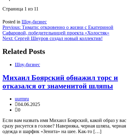
Страница 1 из 1
1
Posted in
Шоу-бизнес
Навигация
Previous:
Тимати: откровенно о жизни с Екатериной
Сафаровой, победительницей проекта «Холостяк»
по
Next:
Сергей Шнуров создал новый коллектив!
записям
Related Posts
Шоу-бизнес
Михаил Боярский обнажил торс и
отказался от знаменитой шляпы
uurmru
04.06.2025
0
Если вам назвать имя Михаил Боярский, какой образ у вас
сразу рисуется в голове? Наверняка, черная шляпа, черная
одежда и шарфик «Зенита» на шее. Как-то […]