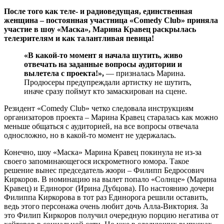
После того как теле- и радиоведущая, единственная
женщина – постоянная участница «Comedy Club» приняла
участие в шоу «Маска», Марина Кравец раскрылась
телезрителям и как талантливая певица!
«В какой-то момент я начала шутить, живо
отвечать на заданные вопросы аудитории и
вылетела с проекта!»,
— призналась Марина.
Продюсеры предупреждали артистку не шутить,
иначе сразу поймут кто замаскирован на сцене.
Резидент «Comedy Club» четко следовала инструкциям
организаторов проекта – Марина Кравец старалась как можно
меньше общаться с аудиторией, на все вопросы отвечала
односложно, но в какой-то момент не удержалась.
Конечно, шоу «Маска» Марина Кравец покинула не из-за
своего запоминающегося искрометного юмора. Такое
решение вынес председатель жюри – Филипп Бедросович
Киркоров. В номинацию на вылет попало «Солнце» (Марина
Кравец) и Единорог (Ирина Дубцова). По настоянию дочери
Филиппа Киркорова в тот раз Единорога решили оставить,
ведь этого персонажа очень любит дочь Алла-Виктория. За
это Филип Киркоров получил очередную порцию негатива от