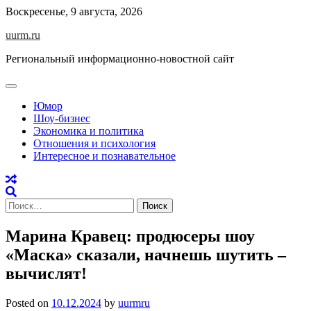
Skip
Воскресенье, 9 августа, 2026
to
uurm.ru
content
Региональный информационно-новостной сайт
Юмор
Шоу-бизнес
Экономика и политика
Отношения и психология
Интересное и познавательное
Найти:
Марина Кравец: продюсеры шоу
«Маска» сказали, начнешь шутить –
вычислят!
Posted on
10.12.2024
by
uurmru