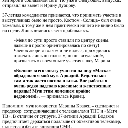
хейтеров в социальной сети. Но уже в следующих выпусках
отправил на вылет и Ирину Дубцову.
37-летняя комедиантка признается, что принимать участие в
выступлениях было не просто. Костюм «Солнца» был очень
тяжелым, к тому же в нем практически ничего не видно было
на сцене. Лишь немного света пробивалось.
«Меня по сути просто ставили по центру сцены,
дальше я просто ориентировалась по свету!
Членов жюри я толком и не видела, приходилось
отличать лишь по голосам, но не визуально!», —
призналась о своем опыте участия в шоу Марина.
«Больше всего опыту участия на шоу «Маска»
обрадовался мой муж Аркадий. Ведь только
там я так часто носила платья. Вне работы я
очень редко надеваю красивые и женственные
наряды! Муж этим явлением крайне
недоволен!», —
призналась Кравец.
Напомним, муж юмористки Марины Кравец – сценарист и
продюсер, сотрудничающий с телеканалами ТНТ и «Матч
ТВ». В отличие от супруги, 37-летний Аркадий Водахов
предпочитает держаться подальше от объективов телекамер,
старается избегать внимания СМИ.