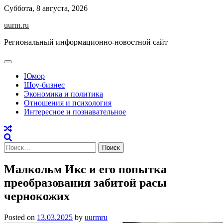
Skip
Суббота, 8 августа, 2026
to
uurm.ru
content
Региональный информационно-новостной сайт
Юмор
Шоу-бизнес
Экономика и политика
Отношения и психология
Интересное и познавательное
Найти:
Малкольм Икс и его попытка
преобразования забитой расы
чернокожих
Posted on
13.03.2025
by
uurmru