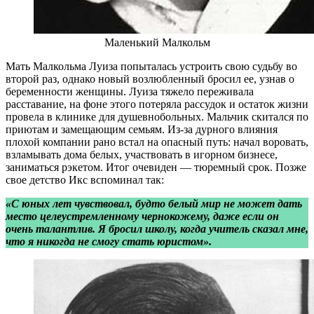
Маленький Малкольм
Мать Малкольма Луиза попыталась устроить свою судьбу во
второй раз, однако новый возлюбленный бросил ее, узнав о
беременности женщины. Луиза тяжело переживала
расставание, на фоне этого потеряла рассудок и остаток жизни
провела в клинике для душевнобольных. Мальчик скитался по
приютам и замещающим семьям. Из-за дурного влияния
плохой компании рано встал на опасный путь: начал воровать,
взламывать дома белых, участвовать в игорном бизнесе,
заниматься рэкетом. Итог очевиден — тюремный срок. Позже
свое детство Икс вспоминал так:
«С юных лет чувствовал, будто белый мир не может дать
место целеустремленному чернокожему, даже если он
очень талантлив. Я бросил школу, когда учитель сказал мне,
что я никогда не смогу стать юристом».