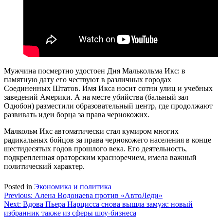
Мужчина посмертно удостоен Дня Малькольма Икс: в
памятную дату его чествуют в различных городах
Соединенных Штатов. Имя Икса носит сотни улиц и учебных
заведений Америки. А на месте убийства (бальный зал
Одюбон) разместили образовательный центр, где продолжают
развивать идеи борца за права чернокожих.
Малкольм Икс автоматически стал кумиром многих
радикальных бойцов за права чернокожего населения в конце
шестидесятых годов прошлого века. Его деятельность,
подкрепленная ораторским красноречием, имела важный
политический характер.
Posted in
Экономика и политика
Навигация
Previous:
Алена Водонаева против «АвтоЛеди»
Next:
Вдова Пьера Нарцисса снова вышла замуж: новый
по
избранник также из сферы шоу-бизнеса