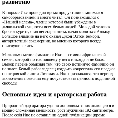
развитию
В тюрьме Икс проводил время продуктивно: занимался
самообразованием и много читал. Он познакомился с
«Нацией ислама», члены которой были убеждены в
дьявольской сущности всех белых людей. Молодой человек
бросил курить, стал вегетарианцем, начал молиться Аллаху.
Большое влияние на него оказал Джон Элтон Бембри,
авторитетный сокамерник, ко мнению которого всегда
прислушивались.
Малкольм сменил фамилию: Икс — символ африканской
семьи, которой по-настоящему у него никогда и не было.
Выбор парень объяснял тем, что свою истинную фамилию он
не знает. Белый рабовладелец когда-то «окрестил» его предков
по отцовской линии Литтлами. Икс признавался, что период
заключения позволил ему почувствовать ценность подлинной
свободы.
Основные идеи и ораторская работа
Природный дар оратора удачно дополняла запоминающаяся и
мощно сложенная внешность: рост мужчины 192 сантиметра.
После себя Икс не оставил ни одной публикации (кроме