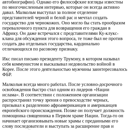
автобиографии). Однако его философские взгляды известны
по многочисленным интервью, которые он всегда активно
давал. Малкольм выступал за полное отделение
представителей черной и белой рас и мечтал создать
государство для чернокожих. Оно могло бы стать прообразом
перевалочного пункта для возвращения его граждан в
Африку. Он даже встречался с представителями Ку-клукс-
клана для обсуждения этого вопроса, те тоже был не против
создать два отдельных государства, кардинально
отличающихся по расовому признаку.
Икс писал письмо президенту Трумэну, в котором называл
себя коммунистом и высказывал недовольство войной в
Корее. После этого деятельностью мужчины заинтересовалось
ФБР.
Малкольм всегда много работал. После условно-досрочного
освобождения быстро стал одним из лидеров «Нации
ислама». В соответствии с положением организации
распространял точку зрения о превосходстве черных,
призывал к разделению афроамериканцев и американцев
европейского происхождения. Позже он получает должность
помощника священника в Первом храме Нации. Тогда-то он
начинает организовывать новые храмы с преданными его
слову последователи и выступать за расширение прав и