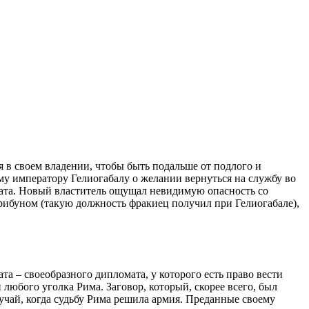
 в своем владении, чтобы быть подальше от подлого и
му императору Гелиогабалу о желании вернуться на службу во
омата. Новый властитель ощущал невидимую опасность со
 трибуном (такую должность фракиец получил при Гелиогабале),
а – своеобразного дипломата, у которого есть право вести
любого уголка Рима. Заговор, который, скорее всего, был
учай, когда судьбу Рима решила армия. Преданные своему