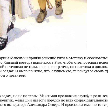
крина Максимин принял решение уйти в отставку и обосноваться
ер, бывший воевода примчался в Рим, чтобы отрапортовать ново
вой потенциал не только воина и стратега, но политика и дипл
 солдат. И было понятно, что, случись что, те пойдут за своим
оего правителя.
годам, но не по телам, Максимин продолжил службу в роли легат
олитик, желавший навести порядок во всех сферах деятельности 
его императора Александра Севера. И произошел именно тот сл