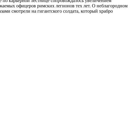
е по карьерной лестнице сопровождалось увеличением
ажаемых офицеров римских легионов тех лет. О неблагородном
азами смотрели на гигантского солдата, который храбро