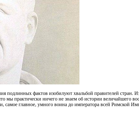
я подлинных фактов изобилуют хвальбой правителей стран. Изр
 что мы практически ничего не знаем об истории величайшего во
о и, самое главное, умного воина до императора всей Римской Им