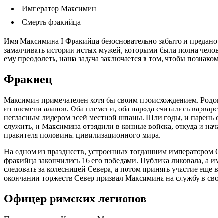
Император Максимин
Смерть фракийца
Имя Максимина I Фракийца безосновательно забыто и предано 
замалчивать истории истых мужей, которыми была полна челов
ему преодолеть, наша задача заключается в том, чтобы познаком
Фракиец
Максимин примечателен хотя бы своим происхождением. Родом 
из племени аланов. Оба племени, оба народа считались варвар
негласным лидером всей местной шпаны. Шли годы, и парень ст
служить, и Максимина отрядили в конные войска, откуда и нач
правителя половины цивилизационного мира.
На одном из празднеств, устроенных тогдашним императором С
фракийца закончились 16 его победами. Публика ликовала, а 
следовать за колесницей Севера, а потом принять участие ещ
окончании торжеств Север призвал Максимина на службу в сво
Офицер римских легионов