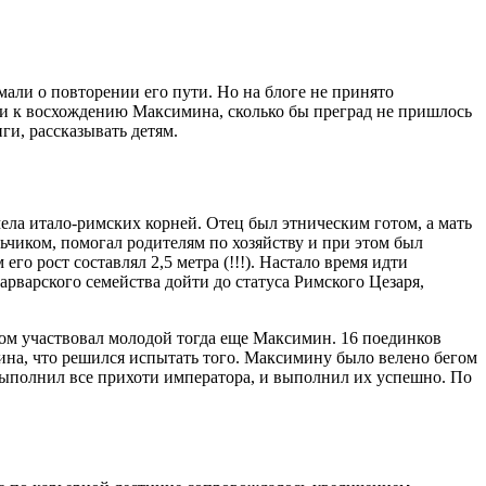
али о повторении его пути. Но на блоге не принято
ти к восхождению Максимина, сколько бы преград не пришлось
ги, рассказывать детям.
ла итало-римских корней. Отец был этническим готом, а мать
ьчиком, помогал родителям по хозяйству и при этом был
о рост составлял 2,5 метра (!!!). Настало время идти
арварского семейства дойти до статуса Римского Цезаря,
ом участвовал молодой тогда еще Максимин. 16 поединков
ина, что решился испытать того. Максимину было велено бегом
 выполнил все прихоти императора, и выполнил их успешно. По