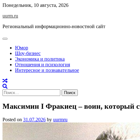
Skip
Понедельник, 10 августа, 2026
to
uurm.ru
content
Региональный информационно-новостной сайт
Юмор
Шоу-бизнес
Экономика и политика
Отношения и психология
Интересное и познавательное
Найти:
Максимин I Фракиец – воин, который 
Posted on
31.07.2026
by
uurmru