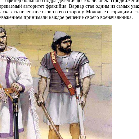
– офицер большого подразделения до 100 человек. Продвижени
ерекаемый авторитет фракийца. Варвар стал одним из самых ув
я сказать нелестное слово в его сторону. Молодые с горящими гл
уважением принимали каждое решение своего военачальника.