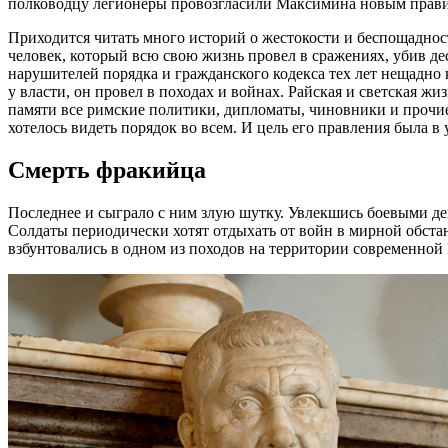
полководцу легионеры провозгласили Максимина новым прав
Приходится читать много историй о жестокости и беспощадност
человек, который всю свою жизнь провел в сражениях, убив де
нарушителей порядка и гражданского кодекса тех лет нещадно 
у власти, он провел в походах и войнах. Райская и светская ж
памяти все римские политики, дипломаты, чиновники и прочие
хотелось видеть порядок во всем. И цель его правления была
Смерть фракийца
Последнее и сыграло с ним злую шутку. Увлекшись боевыми дей
Солдаты периодически хотят отдыхать от войн в мирной обста
взбунтовались в одном из походов на территории современной 