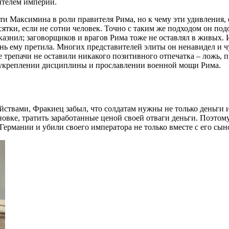
ителем империи.
и Максимина в роли правителя Рима, но к чему эти удивления, е
сятки, если не сотни человек. Точно с таким же подходом он п
казнил; заговорщиков и врагов Рима тоже не оставлял в живых. 
изнь ему претила. Многих представителей элиты он ненавидел и ч
 трепачи не оставили никакого позитивного отпечатка – ложь, 
 в укреплении дисциплины и прославлении военной мощи Рима.
ствами, Фракиец забыл, что солдатам нужны не только деньги и 
новке, тратить заработанные ценой своей отваги деньги. Поэто
Германии и убили своего императора не только вместе с его сы