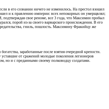
сли в его сознании ничего не изменилось. На престол взошел
одошел и к правлению империи: всех непокорных он умерщвлял;
И, подтверждая свое реноме, все 3 года, что Максимин пробыл
урался, порой из-за своего варварского происхождения. В его
предательства, гниль, пошлость. Максимину Фракийцу же
богатства, заработанные после взятия очередной крепости.
му уставшие от сражений молодые поколения легионеров
ном, но и с преданными своему полководцу солдатами.