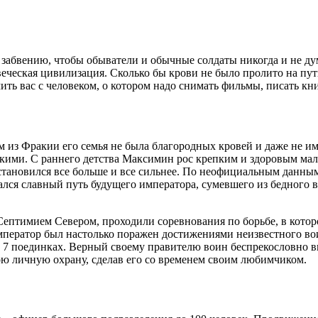
забвению, чтобы обыватели и обычные солдаты никогда и не дум
еческая цивилизация. Сколько бы крови не было пролито на пу
ить вас с человеком, о котором надо снимать фильмы, писать кни
из Фракии его семья не была благородных кровей и даже не име
скими. С раннего детства Максимин рос крепким и здоровым мал
ановился все больше и все сильнее. По неофициальным данным ег
ался славный путь будущего императора, сумевшего из бедного в
ептимием Севером, проходили соревнования по борьбе, в котор
император был настолько поражен достижениями неизвестного во
е в 7 поединках. Верный своему правителю воин беспрекословно
ю личную охрану, сделав его со временем своим любимчиком.