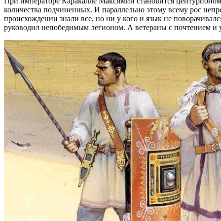
При императоре Каракалле Максимин становится центурионом 
количества подчиненных. И параллельно этому всему рос непр
происхождении знали все, но ни у кого и язык не поворачивалс
руководил непобедимым легионом. А ветераны с почтением и 