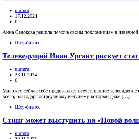
uurmru
17.12.2024
0
Анна Седокова решила помочь своим поклонницам в извечной б
Шоу-бизнес
Телеведущий Иван Ургант рискует стат
uurmru
23.11.2024
0
Мало кто сейчас себе представляет отечественное телевидение
всего, благодаря остроумному ведущему, который даже […]
Шоу-бизнес
Стинг может выступить на «Новой вол
uurmru
30.11.2025