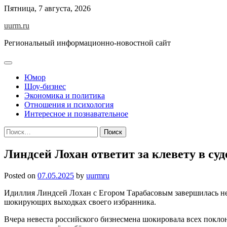
Skip
Пятница, 7 августа, 2026
to
uurm.ru
content
Региональный информационно-новостной сайт
Юмор
Шоу-бизнес
Экономика и политика
Отношения и психология
Интересное и познавательное
Найти:
Линдсей Лохан ответит за клевету в суд
Posted on
07.05.2025
by
uurmru
Идиллия Линдсей Лохан с Егором Тарабасовым завершилась не у
шокирующих выходках своего избранника.
Вчера невеста российского бизнесмена шокировала всех поклон