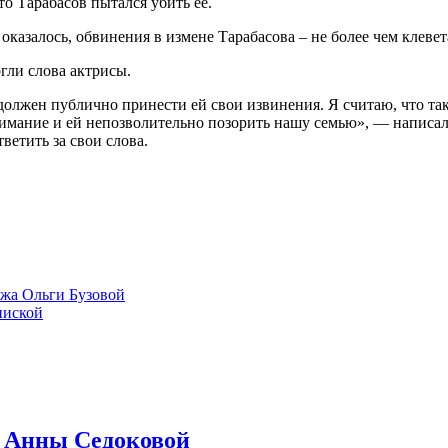
что Тарабасов пытался убить её.
оказалось, обвинения в измене Тарабасова – не более чем клевет
гли слова актрисы.
должен публично принести ей свои извинения. Я считаю
,
что та
имание и ей непозволительно позорить нашу семью», — написала
тветить за свои слова.
ужа Ольги Бузовой
пиской
т Анны Седоковой