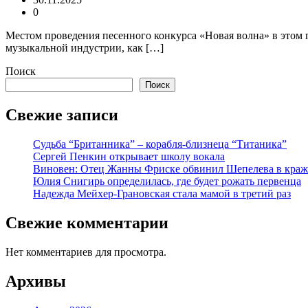
0
Местом проведения песенного конкурса «Новая волна» в этом г
музыкальной индустрии, как […]
Поиск
Поиск
Свежие записи
Судьба “Британника” – корабля-близнеца “Титаника”
Сергей Пенкин открывает школу вокала
Виновен: Отец Жанны Фриске обвинил Шепелева в краж
Юлия Снигирь определилась, где будет рожать первенца
Надежда Мейхер-Грановская стала мамой в третий раз
Свежие комментарии
Нет комментариев для просмотра.
Архивы