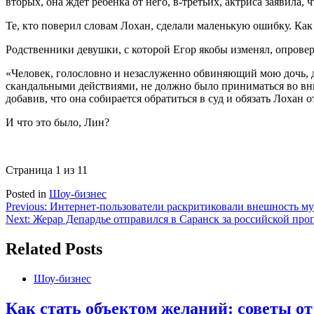
вторых, она ждёт ребёнка от него, в-третьих, актриса заявила, 
Те, кто поверил словам Лохан, сделали маленькую ошибку. Как 
Родственники девушки
,
с которой Егор якобы изменял
,
опровер
«
Человек
,
голословно и незаслуженно обвиняющий мою дочь
,
скандальными действиями
,
не должно было приниматься во вн
добавив, что она собирается обратиться в суд и обязать Лохан о
И что это было, Лин?
Страница 1 из 1
1
Posted in
Шоу-бизнес
Навигация
Previous:
Интернет-пользователи раскритиковали внешность м
Next:
Жерар Депардье отправился в Саранск за российской про
по
записям
Related Posts
Шоу-бизнес
Как стать объектом желаний: советы о