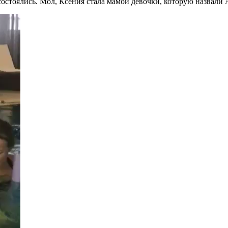
 состоялись. Мол, Ксения стала мамой девочки, которую назвали