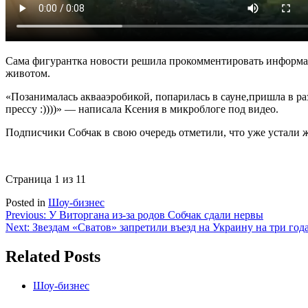
Сама фигурантка новости решила прокомментировать информацию
животом.
«Позанималась аквааэробикой, попарилась в сауне,пришла в ра
прессу :))))» — написала Ксения в микроблоге под видео.
Подписчики Собчак в свою очередь отметили, что уже устали ж
Страница 1 из 1
1
Posted in
Шоу-бизнес
Навигация
Previous:
У Виторгана из-за родов Собчак сдали нервы
Next:
Звездам «Сватов» запретили въезд на Украину на три год
по
записям
Related Posts
Шоу-бизнес