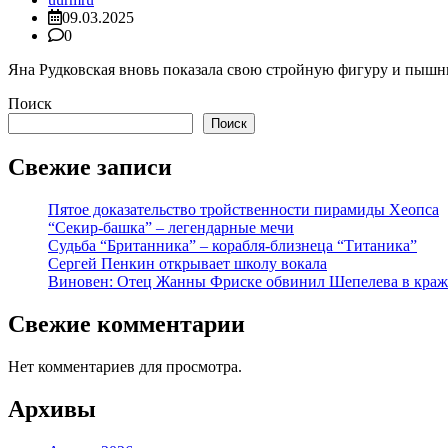
09.03.2025
0
Яна Рудковская вновь показала свою стройную фигуру и пышны
Поиск
Поиск
Свежие записи
Пятое доказательство тройственности пирамиды Хеопса
“Секир-башка” – легендарные мечи
Судьба “Британника” – корабля-близнеца “Титаника”
Сергей Пенкин открывает школу вокала
Виновен: Отец Жанны Фриске обвинил Шепелева в краж
Свежие комментарии
Нет комментариев для просмотра.
Архивы