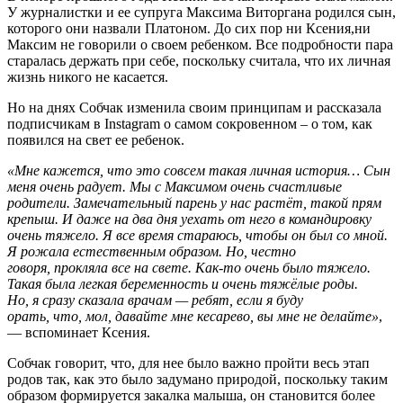
У журналистки и ее супруга Максима Виторгана родился сын,
которого они назвали Платоном. До сих пор ни Ксения,ни
Максим не говорили о своем ребенком. Все подробности пара
старалась держать при себе, поскольку считала, что их личная
жизнь никого не касается.
Но на днях Собчак изменила своим принципам и рассказала
подписчикам в Instagram о самом сокровенном – о том, как
появился на свет ее ребенок.
«Мне кажется, что это совсем такая личная история… Сын
меня очень радует. Мы с Максимом очень счастливые
родители. Замечательный парень у нас растёт, такой прям
крепыш. И даже на два дня уехать от него в командировку
очень тяжело. Я все время стараюсь, чтобы он был со мной.
Я рожала естественным образом. Но, честно
говоря, прокляла все на свете. Как-то очень было тяжело.
Такая была легкая беременность и очень тяжёлые роды.
Но, я сразу сказала врачам — ребят, если я буду
орать, что, мол, давайте мне кесарево, вы мне не делайте»
,
— вспоминает Ксения.
Собчак говорит, что, для нее было важно пройти весь этап
родов так, как это было задумано природой, поскольку таким
образом формируется закалка малыша, он становится более