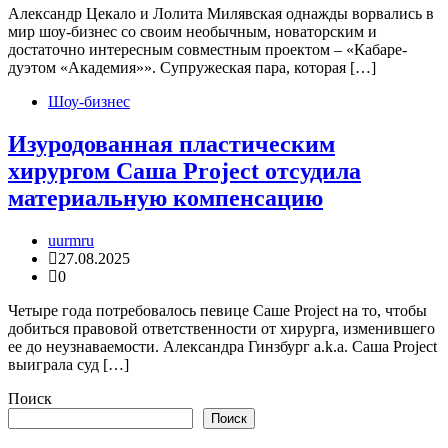
Александр Цекало и Лолита Милявская однажды ворвались в
мир шоу-бизнес со своим необычным, новаторским и
достаточно интересным совместным проектом – «Кабаре-
дуэтом «Академия»». Супружеская пара, которая […]
Шоу-бизнес
Изуродованная пластическим
хирургом Саша Project отсудила
материальную компенсацию
uurmru
27.08.2025
0
Четыре года потребовалось певице Саше Project на то, чтобы
добиться правовой ответственности от хирурга, изменившего
ее до неузнаваемости. Александра Гинзбург a.k.a. Саша Project
выиграла суд […]
Поиск
Поиск