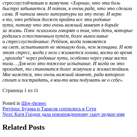
стрессоустойчивым и живучим: «
Хорошо, что эта боль
быстро забывается. И потом, я очень рада, что это сделала
сама. Я читала много литературы на эту тему. И верю
в то, что ребёнок должен пройти все эти родовые
пути, потому что это очень важный момент в борьбе
за жизнь. Плюс психологи говорят о том, что дети, которые
родились естественным путём, более выносливые
и стрессоустойчивые. Ребёнок, когда появляется
на свет, испытывает не меньшую боль, чем женщина. И вот
этот стресс, когда у него сжимается голова, кости во время
„прохода“ через родовые пути, особенно через узкие кости
таза… Для него это тяжелое испытание. И когда он это
проходит, то становится более живучим и жизнестойким.
Мне кажется, это очень важный момент, ради которого
стоит и пострадать, в кои-то веки подумать не о себе».
Страница 1 из 1
1
Posted in
Шоу-бизнес
Навигация
Previous:
Бузова и Тарасов сцепились в Сети
Next:
Катя Гордон дала новорожденному сыну редкое имя
по
записям
Related Posts