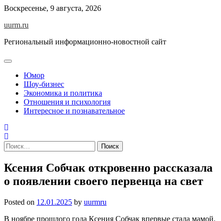
Skip
Воскресенье, 9 августа, 2026
to
uurm.ru
content
Региональный информационно-новостной сайт
Юмор
Шоу-бизнес
Экономика и политика
Отношения и психология
Интересное и познавательное
Найти:
Ксения Собчак откровенно рассказала
о появлении своего первенца на свет
Posted on
12.01.2025
by
uurmru
В ноябре прошлого года Ксения Собчак впервые стала мамой.