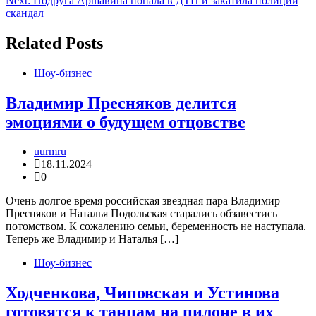
Next:
Подруга Аршавина попала в ДТП и закатила полиции
по
скандал
записям
Related Posts
Шоу-бизнес
Владимир Пресняков делится
эмоциями о будущем отцовстве
uurmru
18.11.2024
0
Очень долгое время российская звездная пара Владимир
Пресняков и Наталья Подольская старались обзавестись
потомством. К сожалению семьи, беременность не наступала.
Теперь же Владимир и Наталья […]
Шоу-бизнес
Ходченкова, Чиповская и Устинова
готовятся к танцам на пилоне в их