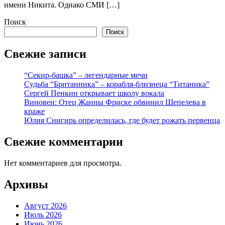
имени Никита. Однако СМИ […]
Поиск
Поиск
Свежие записи
“Секир-башка” – легендарные мечи
Судьба “Британника” – корабля-близнеца “Титаника”
Сергей Пенкин открывает школу вокала
Виновен: Отец Жанны Фриске обвинил Шепелева в
краже
Юлия Снигирь определилась, где будет рожать первенца
Свежие комментарии
Нет комментариев для просмотра.
Архивы
Август 2026
Июль 2026
Июнь 2026