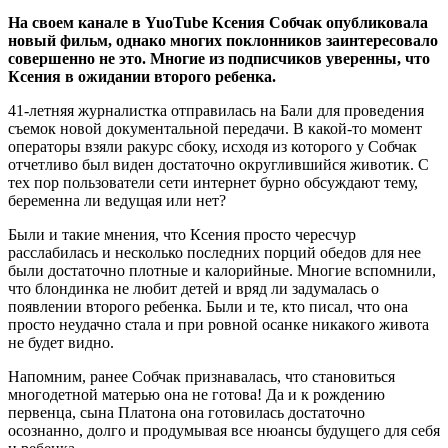
На своем канале в YuoTube Ксения Собчак опубликовала
новый фильм, однако многих поклонников заинтересовало
совершенно не это. Многие из подписчиков уверенны, что
Ксения в ожидании второго ребенка.
41-летняя журналистка отправилась на Бали для проведения
съемок новой документальной передачи. В какой-то момент
операторы взяли ракурс сбоку, исходя из которого у Собчак
отчетливо был виден достаточно округлившийся животик. С
тех пор пользователи сети интернет бурно обсуждают тему,
беременна ли ведущая или нет?
Были и такие мнения, что Ксения просто чересчур
расслабилась и несколько последних порций обедов для нее
были достаточно плотные и калорийные. Многие вспомнили,
что блондинка не любит детей и вряд ли задумалась о
появлении второго ребенка. Были и те, кто писал, что она
просто неудачно стала и при ровной осанке никакого живота
не будет видно.
Напомним, ранее Собчак признавалась, что становиться
многодетной матерью она не готова! Да и к рождению
первенца, сына Платона она готовилась достаточно
осознанно, долго и продумывая все нюансы будущего для себя