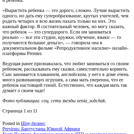
и ребенка.
«Вырастить ребенка — это дорого, сложно. Лучше вырастить
одного, но дать ему суперобразование, крутых учителей, чем
родить четырех и всю жизнь пахать только на них. Это
важный фактор. Я состоятельный человек, но могу сказать,
что ребенок — это супердорого. Если им заниматься
реально — все эти студии, кружки, обучение, языки — то
получаются большие деньги», — говорила она в
документальном фильме «Репродуктивное насилие» онлайн-
платформы Premier.
Ведущая ранее признавалась, что любит заниматься со своим
ребенком, рассказывать ему сказки, самостоятельно кормить.
Сын занимается плаванием, английским, у него в доме очень
много развивающих игрушек, а сама мать уверенна, что ее
ребенок настоящий гений. Естественно, что каждая мать так
думает о своем чаде!
Фото публикации: соц. сети звезды xenia_sobchak.
Страница 1 из 1
1
Posted in
Шоу-бизнес
Навигация
Previous:
Бантустаны Южной Африки