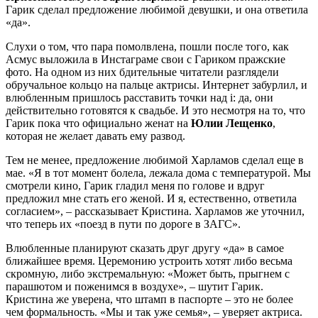
Гарик сделал предложение любимой девушки, и она ответила
«да».
Слухи о том, что пара помолвлена, пошли после того, как
Асмус выложила в Инстаграме свои с Гариком пражские
фото. На одном из них бдительные читатели разглядели
обручальное кольцо на пальце актрисы. Интернет забурлил, и
влюбленным пришлось расставить точки над i: да, они
действительно готовятся к свадьбе. И это несмотря на то, что
Гарик пока что официально женат на
Юлии Лещенко
,
которая не желает давать ему развод.
Тем не менее, предложение любимой Харламов сделал еще в
мае. «Я в тот момент болела, лежала дома с температурой. Мы
смотрели кино, Гарик гладил меня по голове и вдруг
предложил мне стать его женой. И я, естественно, ответила
согласием», – рассказывает Кристина. Харламов же уточнил,
что теперь их «поезд в пути по дороге в ЗАГС».
Влюбленные планируют сказать друг другу «да» в самое
ближайшее время. Церемонию устроить хотят либо весьма
скромную, либо экстремальную: «Может быть, прыгнем с
парашютом и поженимся в воздухе», – шутит Гарик.
Кристина же уверена, что штамп в паспорте – это не более
чем формальность. «Мы и так уже семья», – уверяет актриса.