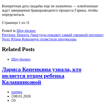
Конкретная дата свадьбы еще не назначена — влюбленные
ждут завершения бракоразводного процесса Гарика, чтобы
определиться.
Страница 1 из 1
1
Posted in
Шоу-бизнес
Навигация
Previous:
Никита Джигурда покажет самый смешной интернет
Next:
Юлии Ковальчук отомстили продюсеры
по
записям
Related Posts
Шоу-бизнес
Лариса Копенкина узнала, кто
является отцом ребенка
Калашниковой
uurmru
08.01.2026
0