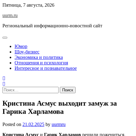
Skip
Пятница, 7 августа, 2026
to
uurm.ru
content
Региональный информационно-новостной сайт
Юмор
Шоу-бизнес
Экономика и политика
Отношения и психология
Интересное и познавательное
Найти:
Кристина Асмус выходит замуж за
Гарика Харламова
Posted on
21.02.2025
by
uurmru
Кристина Асмус
и
Гарик Харламов
решили пожениться.