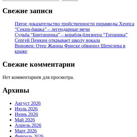
Свежие записи
Пятое доказательство тройственности пирамиды Хеопса
“Секир-башка” – легендарные мечи
Судьба “Британника” – корабля-близнеца “Титаника”
Сергей Пенкин открывает школу вокала
Виновен: Отец Жанны Фриске обвинил Шепелева в
краже
Свежие комментарии
Нет комментариев для просмотра.
Архивы
Август 2026
Июль 2026
Июнь 2026
Май 2026
Апрель 2026
Март 2026
Февраль 2026