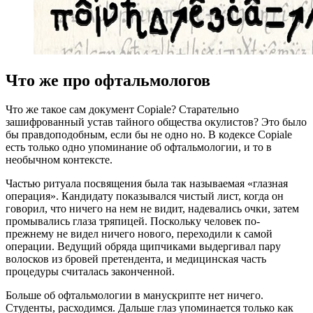
Что же про офтальмологов
Что же такое сам документ Copiale? Старательно
зашифрованный устав тайного общества окулистов? Это было
бы правдоподобным, если бы не одно но. В кодексе Copiale
есть только одно упоминание об офтальмологии, и то в
необычном контексте.
Частью ритуала посвящения была так называемая «глазная
операция». Кандидату показывался чистый лист, когда он
говорил, что ничего на нем не видит, надевались очки, затем
промывались глаза тряпицей. Поскольку человек по-
прежнему не видел ничего нового, переходили к самой
операции. Ведущий обряда щипчиками выдергивал пару
волосков из бровей претендента, и медицинская часть
процедуры считалась законченной.
Больше об офтальмологии в манускрипте нет ничего.
Студенты, расходимся. Дальше глаз упоминается только как