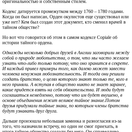
оригинальностью и собственным стилем.
Кодекс датируется промежутком между 1760 – 1780 годами.
Когда он был написан, Орден окулистов еще существовал или
уже нет? Кем был создан этот документ, кто сменил врачей в
тайном обществе?
Но вот что говорится об этом в самом кодексе Copiale об
истории тайного ордена.
Однажды несколько добрых друзей в Англии заговорили между
собой о природе любопытства, о том, что мы часто желаем
узнать что-либо только потому, что оно хранится в секрете.
И каждый привел примеры того, как далеко может завести
человека ненужная любознательность. И тогда они решили
создать братство, о целях которого знают только те, кого в
него приняли. А вступая в общество никто не знает заранее,
какие придется взять на себя обязательства. И люди будут
соглашаться немедленно, потому что им будет внушено, в
основе объединения лежит великое тайное знание.Потом
друзья придумали тайные знаки, по которым члены братства
будут узнавать друг друга.
Дальше произошла небольшая заминка и разногласия из-за
того, что назначили встречу, но один не смог приехать, в
итоге тайное общество создали без него. Он справедливо