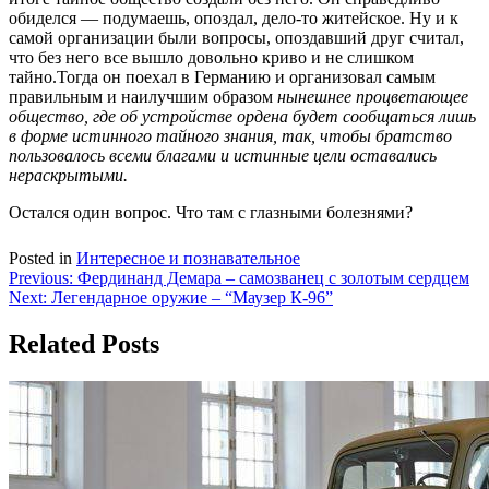
обиделся — подумаешь, опоздал, дело-то житейское. Ну и к
самой организации были вопросы, опоздавший друг считал,
что без него все вышло довольно криво и не слишком
тайно.Тогда он поехал в Германию и организовал самым
правильным и наилучшим образом
нынешнее процветающее
общество, где об устройстве ордена будет сообщаться лишь
в форме истинного тайного знания, так, чтобы братство
пользовалось всеми благами и истинные цели оставались
нераскрытыми.
Остался один вопрос. Что там с глазными болезнями?
Posted in
Интересное и познавательное
Навигация
Previous:
Фердинанд Демара – самозванец с золотым сердцем
Next:
Легендарное оружие – “Маузер К-96”
по
записям
Related Posts