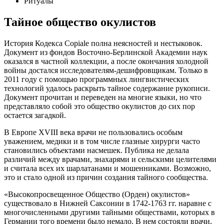
Ритуалы
Тайное общество окулистов
История Кодекса Copiale полна неясностей и нестыковок.
Документ из фондов Восточно-Берлинской Академии наук
оказался в частной коллекции, а после окончания холодной
войны достался исследователям-дешифровщикам. Только в
2011 году с помощью программных лингвистических
технологий удалось раскрыть тайное содержание рукописи.
Документ прочитан и переведен на многие языки, но что
представляло собой это общество окулистов до сих пор
остается загадкой.
В Европе XVIII века врачи не пользовались особым
уважением, медики и в том числе глазные хирурги часто
становились объектами насмешек. Публика не делала
различий между врачами, знахарями и сельскими целителями
и считала всех их шарлатанами и мошенниками. Возможно,
это и стало одной из причин создания тайного сообщества.
«Высокопросвещенное Общество (Орден) окулистов»
существовало в Нижней Саксонии в 1742-1763 гг. наравне с
многочисленными другими тайными обществами, которых в
Германии того времени было немало. В нем состояли врачи,