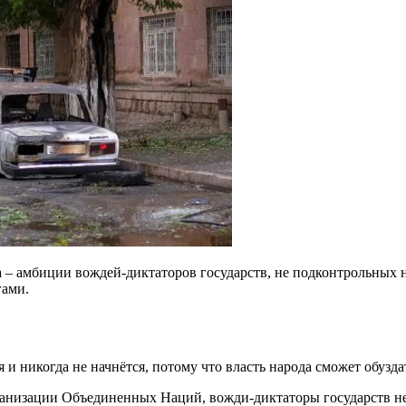
 амбиции вождей-диктаторов государств, не подконтрольных на
гами.
ся и никогда не начнётся, потому что власть народа сможет обуз
рганизации Объединенных Наций, вожди-диктаторы государств н