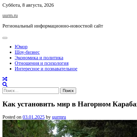
Skip
Суббота, 8 августа, 2026
to
uurm.ru
content
Региональный информационно-новостной сайт
Юмор
Шоу-бизнес
Экономика и политика
Отношения и психология
Интересное и познавательное
Найти:
Как установить мир в Нагорном Караба
Posted on
03.01.2025
by
uurmru