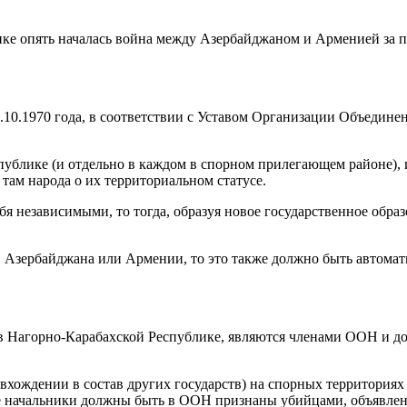
блике опять началась война между Азербайджаном и Арменией за
.10.1970 года, в соответствии с Уставом Организации Объедин
блике (и отдельно в каждом в спорном прилегающем районе), из
м народа о их территориальном статусе.
бя независимыми, то тогда, образуя новое государственное обр
в Азербайджана или Армении, то это также должно быть автома
 Нагорно-Карабахской Республике, являются членами ООН и до
вхождении в состав других государств) на спорных территориях 
ые начальники должны быть в ООН признаны убийцами, объявле