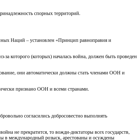
 принадлежность спорных территорий.
енных Наций – установлен «Принцип равноправия и
-за которого (которых) началась война, должен быть проведен
азование, они автоматически должны стать членами ООН и
тически признано ООН и всеми странами.
бровольно согласились добросовестно выполнять
война не прекратится, то вожди-диктаторы всех государств,
ны в международный розыск, арестованы и осуждены