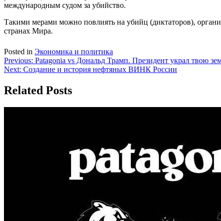
международным судом за убийство.
Такими мерами можно повлиять на убийц (диктаторов), органи
странах Мира.
Posted in
Экономика и политика
Навигация
Previous:
Patagonia vs Дональд Трамп. Президент украл твою зе
Next:
Создание и история нефтяных ВИНК России
по
записям
Related Posts