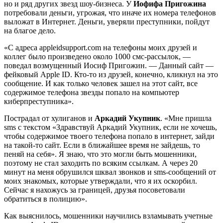
но и ряд других звезд шоу-бизнеса. У
Иофифа Пригожина
потребовали деньги, угрожая, что иначе их номера телефонов
выложат в Интернет. Деньги, уверяли преступники, пойдут
на благое дело.
«C адреса appleidsupport.com на телефоны моих друзей и
коллег было произведено около 1000 смс-рассылок, —
поведал возмущенный Иосиф Пригожин. — Данный сайт —
фейковый Apple ID. Кто-то из друзей, конечно, кликнул на это
сообщение. И как только человек зашел на этот сайт, все
содержимое телефона звезды попало на компьютер
киберпреступника».
Пострадал от хулиганов и
Аркадий Укупник
. «Мне пришла
sms с текстом «Здравствуй Аркадий Укупник, если не хочешь,
чтобы содержимое твоего телефона попало в интернет, зайди
на такой-то сайт. Если в ближайшее время не зайдешь, то
пеняй на себя». Я знаю, что это могли быть мошенники,
поэтому не стал заходить по всяким ссылкам. А через 20
минут на меня обрушился шквал звонков и sms-сообщений от
моих знакомых, которые утверждали, что я их оскорбил.
Сейчас я нахожусь за границей, друзья посоветовали
обратиться в полицию».
Как выяснилось, мошенники научились взламывать учетные