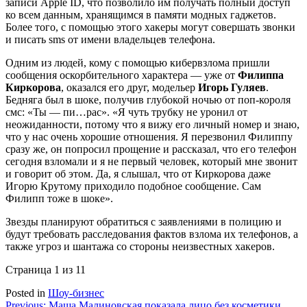
записи Apple ID, что позволило им получать полный доступ
ко всем данным, хранящимся в памяти модных гаджетов.
Более того, с помощью этого хакеры могут совершать звонки
и писать sms от имени владельцев телефона.
Одним из людей, кому с помощью кибервзлома пришли
сообщения оскорбительного характера — уже от
Филиппа
Киркорова
, оказался его друг, модельер
Игорь Гуляев
.
Бедняга был в шоке, получив глубокой ночью от поп-короля
смс: «Ты — пи…рас». «Я чуть трубку не уронил от
неожиданности, потому что я вижу его личный номер и знаю,
что у нас очень хорошие отношения. Я перезвонил Филиппу
сразу же, он попросил прощение и рассказал, что его телефон
сегодня взломали и я не первый человек, который мне звонит
и говорит об этом. Да, я слышал, что от Киркорова даже
Игорю Крутому приходило подобное сообщение. Сам
Филипп тоже в шоке».
Звезды планируют обратиться с заявлениями в полицию и
будут требовать расследования фактов взлома их телефонов, а
также угроз и шантажа со стороны неизвестных хакеров.
Страница 1 из 1
1
Posted in
Шоу-бизнес
Previous:
Маша Малиновская показала лицо без косметики