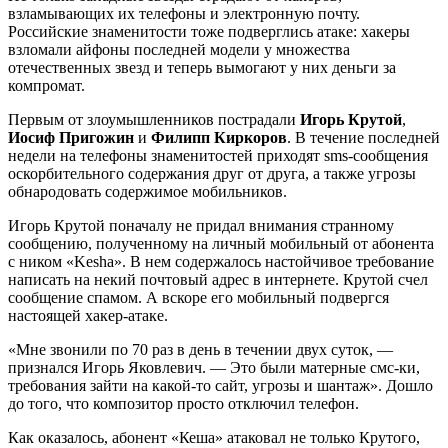
взламывающих их телефоны и электронную почту.
Российские знаменитости тоже подверглись атаке: хакеры
взломали айфоны последней модели у множества
отечественных звезд и теперь вымогают у них деньги за
компромат.
Первым от злоумышленников пострадали
Игорь Крутой
,
Иосиф Пригожин
и
Филипп Киркоров
. В течение последней
недели на телефоны знаменитостей приходят sms-сообщения
оскорбительного содержания друг от друга, а также угрозы
обнародовать содержимое мобильников.
Игорь Крутой поначалу не придал внимания странному
сообщению, полученному на личный мобильный от абонента
с ником «Kesha». В нем содержалось настойчивое требование
написать на некий почтовый адрес в интернете. Крутой счел
сообщение спамом. А вскоре его мобильный подвергся
настоящей хакер-атаке.
«Мне звонили по 70 раз в день в течении двух суток, —
признался Игорь Яковлевич. — Это были матерные смс-ки,
требования зайти на какой-то сайт, угрозы и шантаж». Дошло
до того, что композитор просто отключил телефон.
Как оказалось, абонент «Кеша» атаковал не только Крутого,