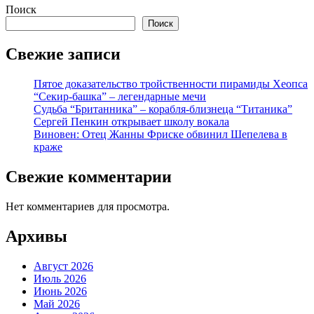
Поиск
Поиск
Свежие записи
Пятое доказательство тройственности пирамиды Хеопса
“Секир-башка” – легендарные мечи
Судьба “Британника” – корабля-близнеца “Титаника”
Сергей Пенкин открывает школу вокала
Виновен: Отец Жанны Фриске обвинил Шепелева в
краже
Свежие комментарии
Нет комментариев для просмотра.
Архивы
Август 2026
Июль 2026
Июнь 2026
Май 2026