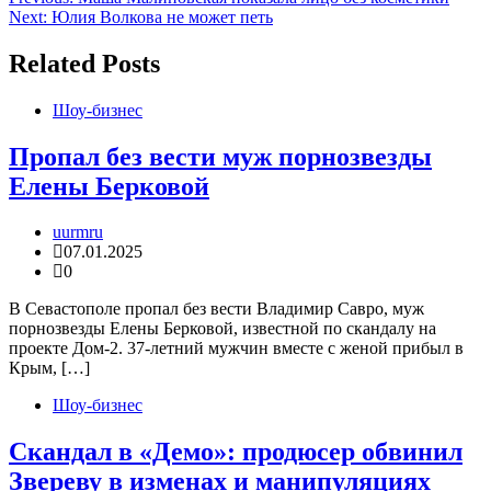
Навигация
Next:
Юлия Волкова не может петь
по
записям
Related Posts
Шоу-бизнес
Пропал без вести муж порнозвезды
Елены Берковой
uurmru
07.01.2025
0
В Севастополе пропал без вести Владимир Савро, муж
порнозвезды Елены Берковой, известной по скандалу на
проекте Дом-2. 37-летний мужчин вместе с женой прибыл в
Крым, […]
Шоу-бизнес
Скандал в «Демо»: продюсер обвинил
Звереву в изменах и манипуляциях