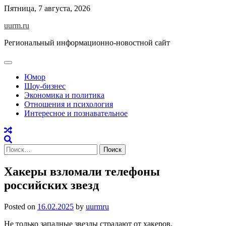
Skip
Пятница, 7 августа, 2026
to
uurm.ru
content
Региональный информационно-новостной сайт
Юмор
Шоу-бизнес
Экономика и политика
Отношения и психология
Интересное и познавательное
Найти:
Хакеры взломали телефоны
российских звезд
Posted on
16.02.2025
by
uurmru
Не только западные звезды страдают от хакеров,