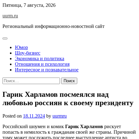
Skip
Пятница, 7 августа, 2026
to
uurm.ru
content
Региональный информационно-новостной сайт
Юмор
Шоу-бизнес
Экономика и политика
Отношения и психология
Интересное и познавательное
Найти:
Гарик Харламов посмеялся над
любовью россиян к своему президенту
Posted on
18.11.2024
by
uurmru
Российский шоумен и комик
Гарик Харламов
рискует
попасть в немилость к гражданам своей же страны. Причиной
тому может послужить последнее выступление артиста во