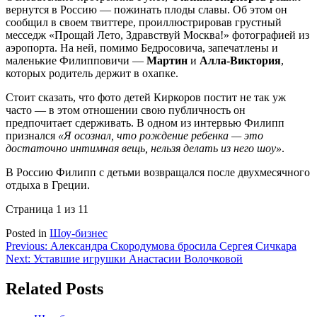
вернутся в Россию — пожинать плоды славы. Об этом он
сообщил в своем твиттере, проиллюстрировав грустный
месседж «Прощай Лето, Здравствуй Москва!» фотографией из
аэропорта. На ней, помимо Бедросовича, запечатлены и
маленькие Филипповичи —
Мартин
и
Алла-Виктория
,
которых родитель держит в охапке.
Стоит сказать, что фото детей Киркоров постит не так уж
часто — в этом отношении свою публичность он
предпочитает сдерживать. В одном из интервью Филипп
признался
«Я осознал, что рождение ребенка — это
достаточно интимная вещь, нельзя делать из него шоу»
.
В Россию Филипп с детьми возвращался после двухмесячного
отдыха в Греции.
Страница 1 из 1
1
Posted in
Шоу-бизнес
Навигация
Previous:
Александра Скородумова бросила Сергея Сичкара
Next:
Уставшие игрушки Анастасии Волочковой
по
записям
Related Posts