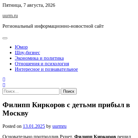
Skip
Пятница, 7 августа, 2026
to
uurm.ru
content
Региональный информационно-новостной сайт
Юмор
Шоу-бизнес
Экономика и политика
Отношения и психология
Интересное и познавательное
Найти:
Филипп Киркоров с детьми прибыл в
Москву
Posted on
13.01.2025
by
uurmru
Основательно протроллив Рунет,
Филипп Киркоров
решил