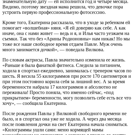
знаменательную дату — ей исполнится год и четыре месяца.
Видимо, поэтому звездная мама решила, что девочке пора
устроить первую профессиональную фотосессию.
Кроме того, Екатерина рассказала, что в уходе за ребенком ей
помогает «волшебная» няня. «Я ей доверяю как себе. А как
иначе, она с нами живет — ведь и я, и Илья часто уезжаем на
съемки. Так что без «Арины Родионовны» нам никак! Но мы
тоже все наше свободное время отдаем Павле. Муж очень
много занимается дочкой», — поведала Вилкова.
По словам актрисы, Павла значительно изменила ее жизнь.
«Раньше я была фанаткой фитнеса. Следила за питанием,
ходила в спортзал ежедневно, занималась с тренером часов по
шесть. Я весила 55 килограммов при росте 170 сантиметров и
при этом постоянно корила себя за лишний вес. А за время
беременности набрала 17 килограммов и абсолютно не
переживала! Просто поняла, что именно сейчас, «под
прикрытием» беременности, могу позволить себе есть все что
хочу», — сообщила Екатерина.
После рождения Павлы у Вилковой свободного времени не
было, и в спортзал она уже не ходила. А через два месяца
после появления дочки на свет Екатерина начала сниматься.
«Килограммы ушли сами: меню кормящей мамы