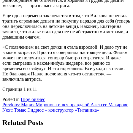
разнообразием не отличается, а кормила я грудью до десяти
месяцев», — призналась актриса.
Еще одна перемена заключается в том, что Вилкова перестала
тратить огромные деньги на покупку нарядов для себя (теперь
она переключилась на детские вещи). Наконец, Екатерина
заявила, что жилье стало для нее не абстрактными метрами, а
домашним очагом.
«С появлением на свет дочки я стала взрослой. И дело тут не
в моем возрасте. Просто я совершила настоящее дело. Фильм
может не получиться, гонорар быстро потратится. И даже
если сыграешь в каком-нибудь шедевре, все равно со
временем его забудут. И это нормально. Все уходит в песок.
Но благодаря Павле после меня что-то останется», —
заключила актриса.
Страница 1 из 1
1
Posted in
Шоу-бизнес
Навигация
Previous:
Мария Миронова и вся правда об Алексее Макарове
Next:
Томас Эндрюс – конструктор «Титаника»
по
записям
Related Posts