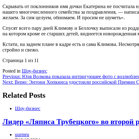
Скрывать от поклонников имя дочки Екатерина не посчитала 
нашего многочисленного семейства за поздравления, — написа
желаем. За сим целуем, обнимаем. И просим не шуметь».
Спусят всего пару дней Климову и Беллочку выписали из родд
на котором кроме ее старших детей, виднеется новорожденная
Кстати, на заднем плане в кадре есть и сама Климова. Несмотр
стройно и свежо.
Страница 1 из 1
1
Posted in
Шоу-бизнес
Навигация
Previous:
Юля Волкова показала интригующее фото с возлюбл
Next:
Верю: Энтони Хопкинса удостоили российской Премии С
по
записям
Related Posts
Шоу-бизнес
Лидер «Ляписа Трубецкого» во второй р
uurmru