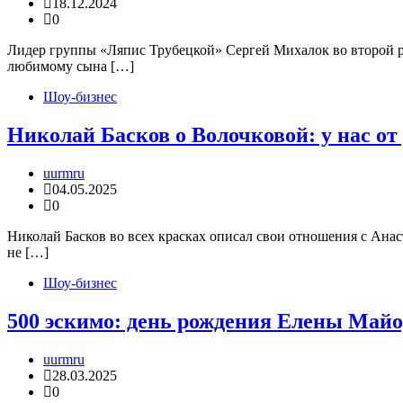
18.12.2024
0
Лидер группы «Ляпис Трубецкой» Сергей Михалок во второй р
любимому сына […]
Шоу-бизнес
Николай Басков о Волочковой: у нас о
uurmru
04.05.2025
0
Николай Басков во всех красках описал свои отношения с Анас
не […]
Шоу-бизнес
500 эскимо: день рождения Елены Май
uurmru
28.03.2025
0