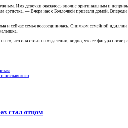
нужным. Имя девочки оказалось вполне оригинальным и непривы
ла артистка. — Вчера нас с Бэллочкой привезли домой. Впереди
ома и сейчас семья воссоединилась. Снимком семейной идиллии 
 малышка.
я на то, что она стоит на отдалении, видно, что ее фигура посл
енным
таниславского
аз стал отцом