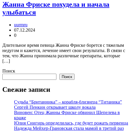
Жанна Фриске похудела и начала
улыбаться
uurmru
07.12.2024
0
Длительное время певица Жанна Фриске борется с тяжелым
недугом и кажется, лечение имеет свои результаты. В связи с
тем, что Жанна принимала различные препараты, которые
[…]
Поиск
Поиск
Свежие записи
Судьба “Британника” – корабля-близнеца “Титаника”
Сергей Пенкин открывает школу вокала
Виновен: Отец Жанны Фриске обвинил Шепелева в
краже
Юлия Снигирь определилась, где будет рожать первенца
Надежда Мейхер-Грановская стала мамой в третий раз