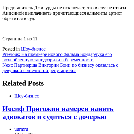
Представитель Джигурды не исключает, что в случае отказа
Анисиной выплачивать причитающиеся алименты артист
обратится в суд.
Страница 1 из 1
1
Posted in
Шоу-бизнес
Навигация
Previous:
На премьере нового фильма Бондарчука его
возлюбленную заподозрили в беременности
по
Next:
Партнерша Виктории Бони по бизнесу оказалась с
записям
девушкой с «нечистой репутацией»
Related Posts
Шоу-бизнес
Иосиф Пригожин намерен нанять
адвокатов и судиться с дочерью
uurmru