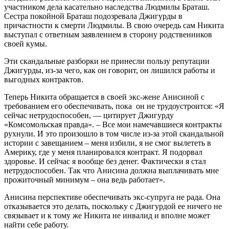
участником дела касательно наследства Людмилы Браташ.
Сестра покойной Браташ подозревала Джигурды в
причастности к смерти Людмилы. В свою очередь сам Никита
выступал с ответным заявлением в сторону родственников
своей кумы.
Эти скандальные разборки не принесли пользу репутации
Джигурды, из-за чего, как он говорит, он лишился работы и
выгодных контрактов.
Теперь Никита обращается в своей экс-жене Анисиной с
требованием его обеспечивать, пока он не трудоустроится: «Я
сейчас нетрудоспособен, — цитирует Джигурду
«Комсомольская правда». – Все мои намечавшиеся контракты
рухнули. И это произошло в том числе из-за этой скандальной
истории с завещанием – меня избили, я не смог вылететь в
Америку, где у меня планировался контракт. Я подорвал
здоровье. И сейчас я вообще без денег. Фактически я стал
нетрудоспособен. Так что Анисина должна выплачивать мне
прожиточный минимум – она ведь работает».
Анисина перспективе обеспечивать экс-супруга не рада. Она
отказывается это делать, поскольку с Джигурдой ее ничего не
связывает и к тому же Никита не инвалид и вполне может
найти себе работу.