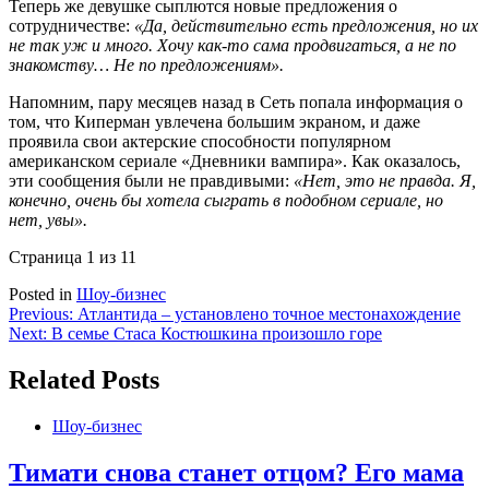
Теперь же девушке сыплются новые предложения о
сотрудничестве:
«Да, действительно есть предложения, но их
не так уж и много. Хочу как-то сама продвигаться, а не по
знакомству… Не по предложениям».
Напомним, пару месяцев назад в Сеть попала информация о
том, что Киперман увлечена большим экраном, и даже
проявила свои актерские способности популярном
американском сериале «Дневники вампира». Как оказалось,
эти сообщения были не правдивыми:
«Нет, это не правда. Я,
конечно, очень бы хотела сыграть в подобном сериале, но
нет, увы».
Страница 1 из 1
1
Posted in
Шоу-бизнес
Навигация
Previous:
Атлантида – установлено точное местонахождение
Next:
В семье Стаса Костюшкина произошло горе
по
записям
Related Posts
Шоу-бизнес
Тимати снова станет отцом? Его мама