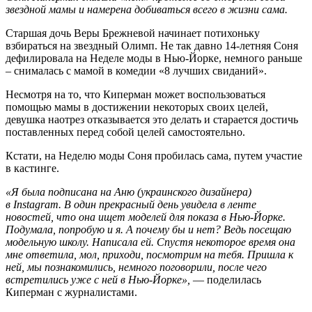
звездной мамы и намерена добиваться всего в жизни сама.
Старшая дочь Веры Брежневой начинает потихоньку
взбираться на звездный Олимп. Не так давно 14-летняя Соня
дефилировала на Неделе моды в Нью-Йорке, немного раньше
– снималась с мамой в комедии «8 лучших свиданий».
Несмотря на то, что Киперман может воспользоваться
помощью мамы в достижении некоторых своих целей,
девушка наотрез отказывается это делать и старается достичь
поставленных перед собой целей самостоятельно.
Кстати, на Неделю моды Соня пробилась сама, путем участие
в кастинге.
«Я была подписана на Аню (украинского дизайнера)
в Instagram. В один прекрасный день увидела в ленте
новостей, что она ищет моделей для показа в Нью-Йорке.
Подумала, попробую и я. А почему бы и нет? Ведь посещаю
модельную школу. Написала ей. Спустя некоторое время она
мне ответила, мол, приходи, посмотрим на тебя. Пришла к
ней, мы познакомились, немного поговорили, после чего
встретились уже с ней в Нью-Йорке»,
— поделилась
Киперман с журналистами.