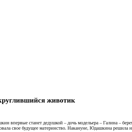
круглившийся животик
кин впервые станет дедушкой – дочь модельера – Галина – бер
ировала свое будущее материнство. Накануне, Юдашкина решила 