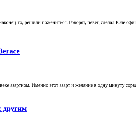
наконец-то, решили пожениться. Говорят, певец сделал Юле офиц
Вегасе
овеке азартном. Именно этот азарт и желание в одну минуту сорв
с другим