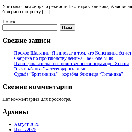
Учитывая разговоры о ревности Бахтияра Салимова, Анастасия
балерина попросту […]
Поиск
Поиск
Свежие записи
Прохор Шаляпин: Я виноват в том, что Копенкина бегает
Фабрика по производству денима The Cone Mills
Пятое доказательство тройственности пирамиды Хеопса
“Секир-башка” – легендарные мечи
Судьба “Британника” – корабля-близнеца “Титаника”
Свежие комментарии
Нет комментариев для просмотра.
Архивы
Август 2026
Июль 2026