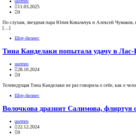
uurmru
11.03.2025
0
По слухам, звездная пара Юлия Ковальчук и Алексей Чумаков, 
[…]
Шоу-бизнес
Тина Канделаки попытала удачу в Лас-
uurmru
28.10.2024
0
Телеведущая Тина Канделаки не раз говорила о себе, как о чел
Шоу-бизнес
Волочкова дразнит Салимова, флиртуя 
uurmru
22.12.2024
0