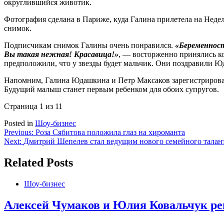
округлившийся животик.
Фотография сделана в Париже, куда Галина прилетела на Неде
снимок.
Подписчикам снимок Галины очень понравился.
«Беременност
Вы такая нежная! Красавица!»
, — восторженно принялись ко
предположили, что у звезды будет мальчик. Они поздравили 
Напомним, Галина Юдашкина и Петр Максаков зарегистрировали
Будущий малыш станет первым ребенком для обоих супругов.
Страница 1 из 1
1
Posted in
Шоу-бизнес
Навигация
Previous:
Роза Сябитова положила глаз на хироманта
Next:
Дмитрий Шепелев стал ведущим нового семейного талан
по
записям
Related Posts
Шоу-бизнес
Алексей Чумаков и Юлия Ковальчук ре