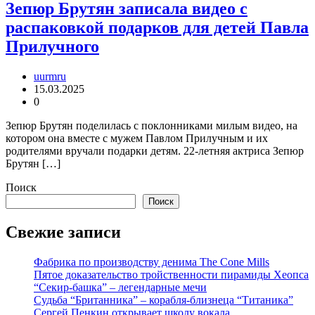
Зепюр Брутян записала видео с
распаковкой подарков для детей Павла
Прилучного
uurmru
15.03.2025
0
Зепюр Брутян поделилась с поклонниками милым видео, на
котором она вместе с мужем Павлом Прилучным и их
родителями вручали подарки детям. 22-летняя актриса Зепюр
Брутян […]
Поиск
Поиск
Свежие записи
Фабрика по производству денима The Cone Mills
Пятое доказательство тройственности пирамиды Хеопса
“Секир-башка” – легендарные мечи
Судьба “Британника” – корабля-близнеца “Титаника”
Сергей Пенкин открывает школу вокала