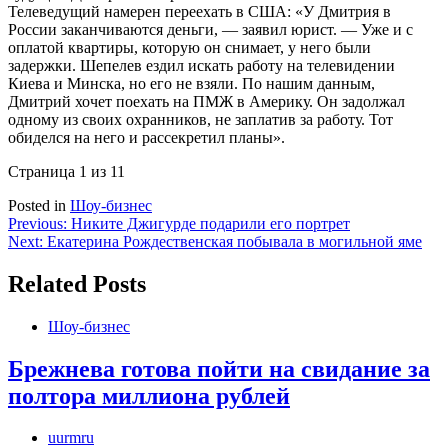
Телеведущий намерен переехать в США: «У Дмитрия в
России заканчиваются деньги, — заявил юрист. — Уже и с
оплатой квартиры, которую он снимает, у него были
задержки. Шепелев ездил искать работу на телевидении
Киева и Минска, но его не взяли. По нашим данным,
Дмитрий хочет поехать на ПМЖ в Америку. Он задолжал
одному из своих охранников, не заплатив за работу. Тот
обиделся на него и рассекретил планы».
Страница 1 из 1
1
Posted in
Шоу-бизнес
Навигация
Previous:
Никите Джигурде подарили его портрет
Next:
Екатерина Рождественская побывала в могильной яме
по
записям
Related Posts
Шоу-бизнес
Брежнева готова пойти на свидание за
полтора миллиона рублей
uurmru