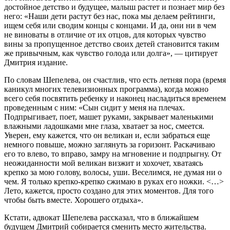
достойное детство и будущее, малыш растет и познает мир без
него: «Наши дети растут без нас, пока мы делаем рейтинги,
ищем себя или сводим концы с концами. И да, они ни в чем
не виноваты в отличие от их отцов, для которых чувство
вины за пропущенное детство своих детей становится таким
же привычным, как чувство голода или долга», — цитирует
Дмитрия издание.
По словам Шепелева, он счастлив, что есть летняя пора (время
каникул многих телевизионных программа), когда можно
всего себя посвятить ребенку и наконец насладиться временем
проведенным с ним: «Сын сидит у меня на плечах.
Подпрыгивает, поет, машет руками, закрывает маленькими
влажными ладошками мне глаза, хватает за нос, смеется.
Уверен, ему кажется, что он великан и, если забраться еще
немного повыше, можно заглянуть за горизонт. Раскачиваю
его то влево, то вправо, замру на мгновение и подпрыгну. От
неожиданности мой великан визжит и хохочет, хватаясь
крепко за мою голову, волосы, уши. Веселимся, не думая ни о
чем. Я только крепко-крепко сжимаю в руках его ножки. <…>
Лето, кажется, просто создано для этих моментов. Для того
чтобы быть вместе. Хорошего отдыха».
Кстати, адвокат Шепелева рассказал, что в ближайшем
будущем Дмитрий собирается сменить место жительства.