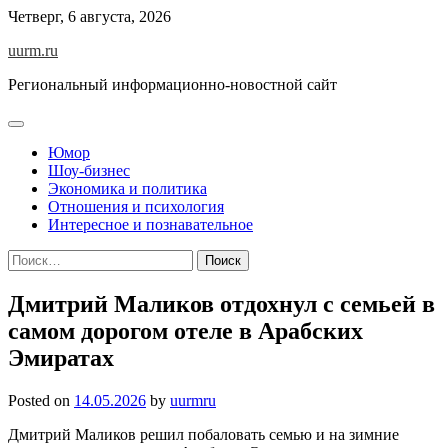
Skip
Четверг, 6 августа, 2026
to
uurm.ru
content
Региональный информационно-новостной сайт
Юмор
Шоу-бизнес
Экономика и политика
Отношения и психология
Интересное и познавательное
Найти:
Дмитрий Маликов отдохнул с семьей в
самом дорогом отеле в Арабских
Эмиратах
Posted on
14.05.2026
by
uurmru
Дмитрий Маликов решил побаловать семью и на зимние