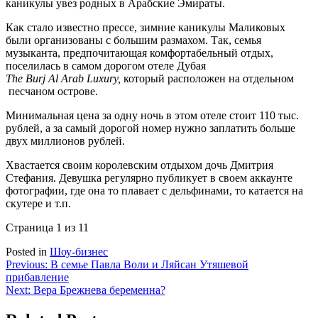
каникулы увез родных в Арабские Эмираты.
Как стало известно прессе, зимние каникулы Маликовых
были организованы с большим размахом. Так, семья
музыканта, предпочитающая комфортабельный отдых,
поселилась в самом дорогом отеле Дубая
The
Burj
Al
Arab
Luxury,
который расположен на отдельном
песчаном острове.
Минимальная цена за одну ночь в этом отеле стоит 110 тыс.
рублей, а за самый дорогой номер нужно заплатить больше
двух миллионов рублей.
Хвастается своим королевским отдыхом дочь Дмитрия
Стефания. Девушка регулярно публикует в своем аккаунте
фотографии, где она то плавает с дельфинами, то катается на
скутере и т.п.
Страница 1 из 1
1
Posted in
Шоу-бизнес
Навигация
Previous:
В семье Павла Воли и Ляйсан Утяшевой
прибавление
по
Next:
Вера Брежнева беременна?
записям