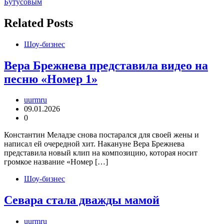
записям
Бутусовым
Related Posts
Шоу-бизнес
Вера Брежнева представила видео на
песню «Номер 1»
uurmru
09.01.2026
0
Константин Меладзе снова постарался для своей жены и
написал ей очередной хит. Накануне Вера Брежнева
представила новый клип на композицию, которая носит
громкое название «Номер […]
Шоу-бизнес
Севара стала дважды мамой
uurmru