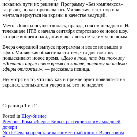
искались пути их решения. Программу «Без комплексов»
закрыли, но как признавалась Милявская, с тех пор она
мечтала вернуться на экраны в качестве ведущей.
Мечта Лолиты осуществилась, правда, совсем ненадолго. На
телеканале НТВ с начала сентября стартовало ее новое шоу,
которое вопреки ожиданиям оказалось не таким успешным.
Вчера очередной выпуск программы и вовсе не вышел в
эфир. Милявская объяснила это тем, что для ток-шоу
подыскивают новое время.
«Дело в том, что для ток-шоу
«Лолита» ищут новое время на канале, поэтому на неделю
эфиры отложили
«, — рассказала певица.
Несмотря на то, что шоу как и прежде будет появляться на
экранах, злопыхатели уверенны, это не надолго.
Страница 1 из 1
1
Posted in
Шоу-бизнес
Навигация
Previous:
Рома «Зверь» Билык рассекретил имя младшей
дочери
по
Next:
Севара представила совместный клип с Вячеславом