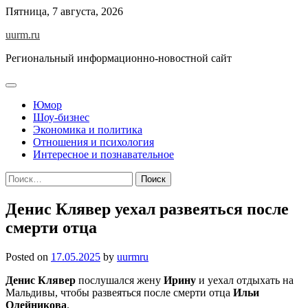
Skip
Пятница, 7 августа, 2026
to
uurm.ru
content
Региональный информационно-новостной сайт
Юмор
Шоу-бизнес
Экономика и политика
Отношения и психология
Интересное и познавательное
Найти:
Денис Клявер уехал развеяться после
смерти отца
Posted on
17.05.2025
by
uurmru
Денис Клявер
послушался жену
Ирину
и уехал отдыхать на
Мальдивы, чтобы развеяться после смерти отца
Ильи
Олейникова
.