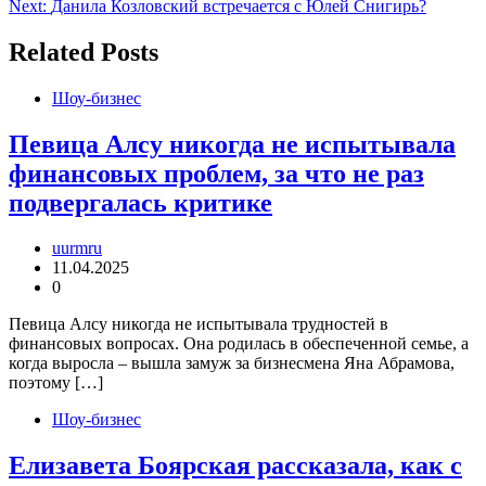
Next:
Данила Козловский встречается с Юлей Снигирь?
по
записям
Related Posts
Шоу-бизнес
Певица Алсу никогда не испытывала
финансовых проблем, за что не раз
подвергалась критике
uurmru
11.04.2025
0
Певица Алсу никогда не испытывала трудностей в
финансовых вопросах. Она родилась в обеспеченной семье, а
когда выросла – вышла замуж за бизнесмена Яна Абрамова,
поэтому […]
Шоу-бизнес
Елизавета Боярская рассказала, как с