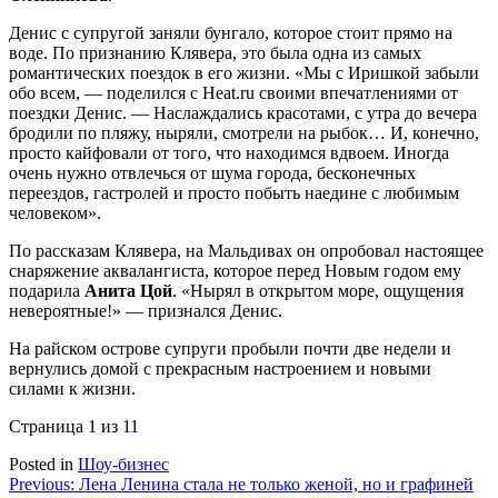
Денис с супругой заняли бунгало, которое стоит прямо на
воде. По признанию Клявера, это была одна из самых
романтических поездок в его жизни. «Мы с Иришкой забыли
обо всем, — поделился с Heat.ru своими впечатлениями от
поездки Денис. — Наслаждались красотами, с утра до вечера
бродили по пляжу, ныряли, смотрели на рыбок… И, конечно,
просто кайфовали от того, что находимся вдвоем. Иногда
очень нужно отвлечься от шума города, бесконечных
переездов, гастролей и просто побыть наедине с любимым
человеком».
По рассказам Клявера, на Мальдивах он опробовал настоящее
снаряжение аквалангиста, которое перед Новым годом ему
подарила
Анита Цой
. «Нырял в открытом море, ощущения
невероятные!» — признался Денис.
На райском острове супруги пробыли почти две недели и
вернулись домой с прекрасным настроением и новыми
силами к жизни.
Страница 1 из 1
1
Posted in
Шоу-бизнес
Навигация
Previous:
Лена Ленина стала не только женой, но и графиней