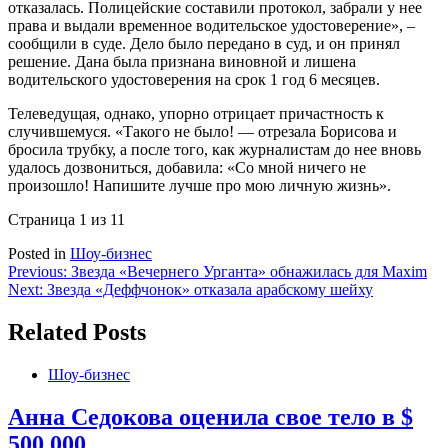
отказалась. Полицейские составили протокол, забрали у нее
права и выдали временное водительское удостоверение», –
сообщили в суде. Дело было передано в суд, и он принял
решение. Дана была признана виновной и лишена
водительского удостоверения на срок 1 год 6 месяцев.
Телеведущая, однако, упорно отрицает причастность к
случившемуся. «Такого не было! — отрезала Борисова и
бросила трубку, а после того, как журналистам до нее вновь
удалось дозвониться, добавила: «Со мной ничего не
произошло! Напишите лучше про мою личную жизнь».
Страница 1 из 1
1
Posted in
Шоу-бизнес
Навигация
Previous:
Звезда «Вечернего Урганта» обнажилась для Maxim
Next:
Звезда «Деффчонок» отказала арабскому шейху
по
записям
Related Posts
Шоу-бизнес
Анна Седокова оценила свое тело в $
500 000