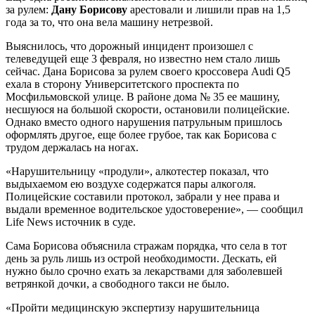
за рулем:
Дану Борисову
арестовали и лишили прав на 1,5
года за то, что она вела машину нетрезвой.
Выяснилось, что дорожный инцидент произошел с
телеведущей еще 3 февраля, но известно нем стало лишь
сейчас. Дана Борисова за рулем своего кроссовера Audi Q5
ехала в сторону Университетского проспекта по
Мосфильмовской улице. В районе дома № 35 ее машину,
несшуюся на большой скорости, остановили полицейские.
Однако вместо одного нарушения патрульным пришлось
оформлять другое, еще более грубое, так как Борисова с
трудом держалась на ногах.
«Нарушительницу «продули», алкотестер показал, что
выдыхаемом ею воздухе содержатся пары алкоголя.
Полицейские составили протокол, забрали у нее права и
выдали временное водительское удостоверение», — сообщил
Life News источник в суде.
Сама Борисова объяснила стражам порядка, что села в тот
день за руль лишь из острой необходимости. Дескать, ей
нужно было срочно ехать за лекарствами для заболевшей
ветрянкой дочки, а свободного такси не было.
«Пройти медицинскую экспертизу нарушительница