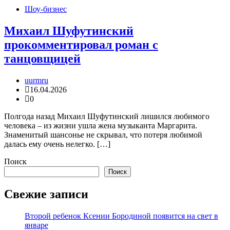
Шоу-бизнес
Михаил Шуфутинский
прокомментировал роман с
танцовщицей
uurmru
16.04.2026
0
Полгода назад Михаил Шуфутинский лишился любимого
человека – из жизни ушла жена музыканта Маргарита.
Знаменитый шансонье не скрывал, что потеря любимой
далась ему очень нелегко. […]
Поиск
Поиск
Свежие записи
Второй ребенок Ксении Бородиной появится на свет в
январе