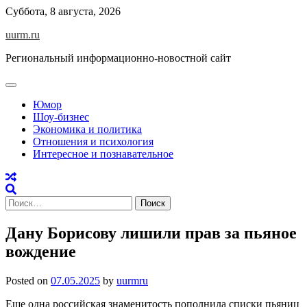
Skip
Суббота, 8 августа, 2026
to
uurm.ru
content
Региональный информационно-новостной сайт
Юмор
Шоу-бизнес
Экономика и политика
Отношения и психология
Интересное и познавательное
Найти:
Дану Борисову лишили прав за пьяное
вождение
Posted on
07.05.2025
by
uurmru
Еще одна российская знаменитость пополнила списки пьяниц