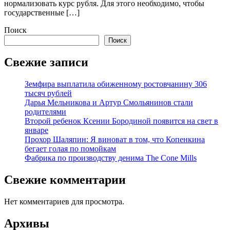
нормализовать курс рубля. Для этого необходимо, чтобы
государственные […]
Поиск
Поиск
Свежие записи
Земфира выплатила обиженному ростовчанину 306
тысяч рублей
Дарья Мельникова и Артур Смольянинов стали
родителями
Второй ребенок Ксении Бородиной появится на свет в
январе
Прохор Шаляпин: Я виноват в том, что Копенкина
бегает голая по помойкам
Фабрика по производству денима The Cone Mills
Свежие комментарии
Нет комментариев для просмотра.
Архивы