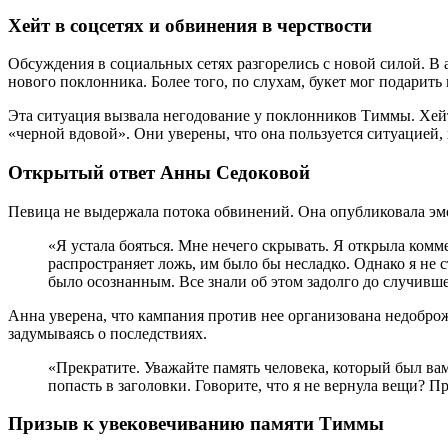
Хейт в соцсетях и обвинения в черствости
Обсуждения в социальных сетях разгорелись с новой силой. В
нового поклонника. Более того, по слухам, букет мог подарить
Эта ситуация вызвала негодование у поклонников Тиммы. Хейт
«черной вдовой». Они уверены, что она пользуется ситуацией,
Открытый ответ Анны Седоковой
Певица не выдержала потока обвинений. Она опубликовала эмоц
«Я устала бояться. Мне нечего скрывать. Я открыла комм
распространяет ложь, им было бы несладко. Однако я не с
было осознанным. Все знали об этом задолго до случивше
Анна уверена, что кампания против нее организована недобро
задумываясь о последствиях.
«Прекратите. Уважайте память человека, который был вам 
попасть в заголовки. Говорите, что я не вернула вещи? Пр
Призыв к увековечиванию памяти Тиммы