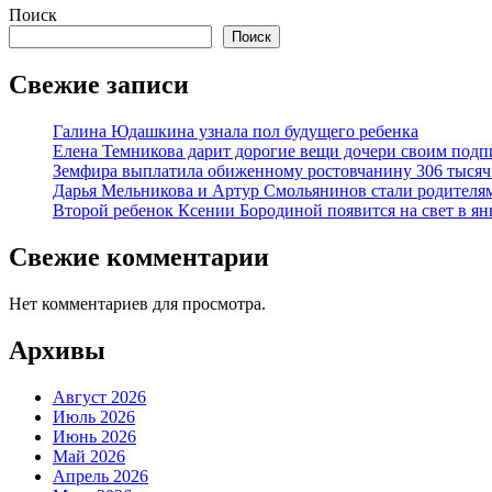
Поиск
Поиск
Свежие записи
Галина Юдашкина узнала пол будущего ребенка
Елена Темникова дарит дорогие вещи дочери своим под
Земфира выплатила обиженному ростовчанину 306 тысяч
Дарья Мельникова и Артур Смольянинов стали родителя
Второй ребенок Ксении Бородиной появится на свет в ян
Свежие комментарии
Нет комментариев для просмотра.
Архивы
Август 2026
Июль 2026
Июнь 2026
Май 2026
Апрель 2026