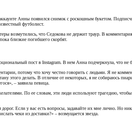
 аккаунте Анны появился снимок с роскошным букетом. Подписчи
 известный футболист.
еры возмутились, что Седокова не держит траур. В комментария
 пока близкие погибшего скорбят.
иональный пост в Instagram. В нем Анна подчеркнула, что не б
ентарии, потому что хочу честно говорить с людьми. Я не коммен
тану этого делать. В отличие от некоторых, я не собираюсь пиар
гося», – заявила певица.
желателями. По ее словам, эти люди используют трагедию, чтобы
дорог. Если у вас есть вопросы, задавайте их мне лично. Но ник
ислать чеки из доставки?» – возмущается звезда.