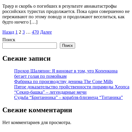
Траур и скорбь о погибших в результате авиакатастрофы
российских туристах продолжается. Пока одни совершенно не
переживают по этому поводу и продолжают веселиться, как
будто ничего […]
Пагинация
Назад
1
2
3
…
470
Далее
записей
Поиск
Поиск
Свежие записи
Прохор Шаляпин: Я виноват в том, что Копенкина
бегает голая по помойкам
Фабрика по производству денима The Cone Mills
Пятое доказательство тройственности пирамиды Хеопса
“Секир-башка” – легендарные мечи
Судьба “Британника” – корабля-близнеца “Титаника”
Свежие комментарии
Нет комментариев для просмотра.