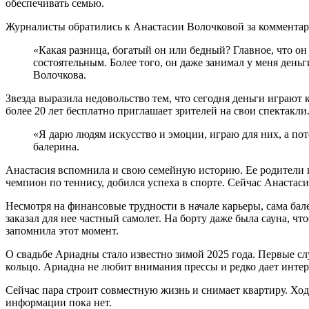
обеспечивать семью.
Журналисты обратились к Анастасии Волочковой за комментар
«Какая разница, богатый он или бедный? Главное, что он
состоятельным. Более того, он даже занимал у меня день
Волочкова.
Звезда выразила недовольство тем, что сегодня деньги играют 
более 20 лет бесплатно приглашает зрителей на свои спектакли.
«Я дарю людям искусство и эмоции, играю для них, а пот
балерина.
Анастасия вспомнила и свою семейную историю. Ее родители п
чемпион по теннису, добился успеха в спорте. Сейчас Анастасия
Несмотря на финансовые трудности в начале карьеры, сама ба
заказал для нее частный самолет. На борту даже была сауна, ч
запомнила этот момент.
О свадьбе Ариадны стало известно зимой 2025 года. Первые с
кольцо. Ариадна не любит внимания прессы и редко дает интерв
Сейчас пара строит совместную жизнь и снимает квартиру. Хо
информации пока нет.