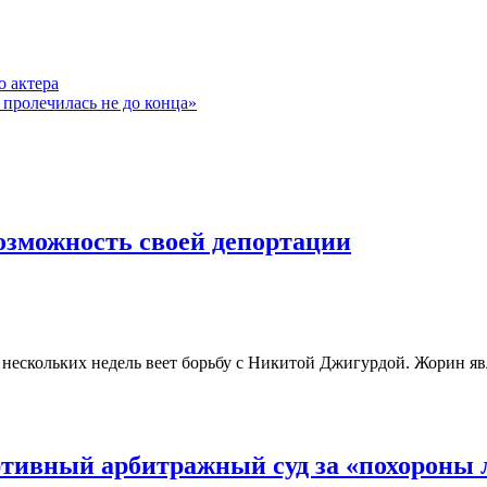
о актера
пролечилась не до конца»
зможность своей депортации
скольких недель веет борьбу с Никитой Джигурдой. Жорин явля
тивный арбитражный суд за «похороны 