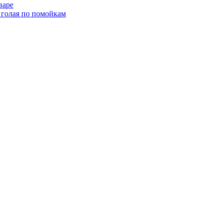
варе
 голая по помойкам