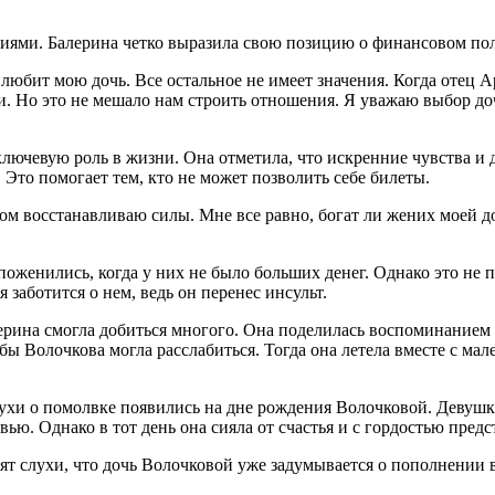
иями. Балерина четко выразила свою позицию о финансовом пол
 любит мою дочь. Все остальное не имеет значения. Когда отец 
ги. Но это не мешало нам строить отношения. Я уважаю выбор до
ключевую роль в жизни. Она отметила, что искренние чувства и 
 Это помогает тем, кто не может позволить себе билеты.
ом восстанавливаю силы. Мне все равно, богат ли жених моей до
оженились, когда у них не было больших денег. Однако это не 
 заботится о нем, ведь он перенес инсульт.
лерина смогла добиться многого. Она поделилась воспоминание
тобы Волочкова могла расслабиться. Тогда она летела вместе с м
лухи о помолвке появились на дне рождения Волочковой. Девуш
ью. Однако в тот день она сияла от счастья и с гордостью пред
дят слухи, что дочь Волочковой уже задумывается о пополнении