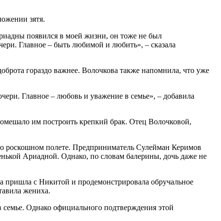
ожении зятя.
Ариадны появился в моей жизни, он тоже не был
чери. Главное – быть любимой и любить», – сказала
доброта гораздо важнее. Волочкова также напомнила, что уже
чери. Главное – любовь и уважение в семье», – добавила
помешало им построить крепкий брак. Отец Волочковой,
м о роскошном полете. Предприниматель Сулейман Керимов
аленькой Ариадной. Однако, по словам балерины, дочь даже не
ка пришла с Никитой и продемонстрировала обручальное
ставила жениха.
 в семье. Однако официального подтверждения этой