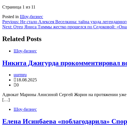
Страница 1 из 1
1
Posted in
Шоу-бизнес
Навигация
Previous:
Не стало Алексея Веселкина: тайна ухода легендарног
Next:
Отец Яниса Тиммы жестко прошелся по Седоковой: «Она 
по
записям
Related Posts
Шоу-бизнес
Никита Джигурда прокомментировал во
uurmru
18.08.2025
0
Адвокат Марины Анисиной Сергей Жорин на протяжении уже не
[…]
Шоу-бизнес
Елена Исинбаева «поблагодарила» Спор