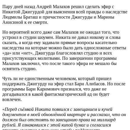
Пару дней назад Андрей Малахов решил сделать эфир с
Никитой Джигурдой для выяснения всей правды о наследстве
Людмилы Браташ и причастности Джигурды и Марины
Анисиной к ее смерти.
Но вероятней всего даже сам Малахов не ожидал того, что
устроил в студии шоумен. Никита не давал никому и слова
сказать, а когда ему задавали прямые вопросы касательно
наследства на которые можно было дать односложные ответы
«да» или «нет», Джигурда благословлял студию и всех
присутствующих молитвами. По завершении программы
Малахов заключил, что после такого эфира не мешало бы
освятить студию.
Чуть ли не единственным человеком, который пришел
поддержать Джигурду на эфир стал Бари Алибасов. Но после
программы Бари Каримович признался, что даже не
догадывался в какой фантасмагорический ад он будет
вовлечен.
«
Перед съёмкой Никита появился с завещанием и кучей
документов в моей обновлённой квартире и рассказал, что он
должен был отстоять по завещанию права на миллиард
рублей. Я ознакомился с этой кипой бумаг и согласился