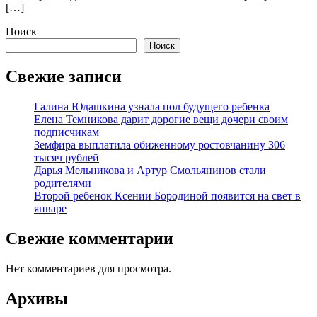
[…]
Поиск
Поиск
Свежие записи
Галина Юдашкина узнала пол будущего ребенка
Елена Темникова дарит дорогие вещи дочери своим
подписчикам
Земфира выплатила обиженному ростовчанину 306
тысяч рублей
Дарья Мельникова и Артур Смольянинов стали
родителями
Второй ребенок Ксении Бородиной появится на свет в
январе
Свежие комментарии
Нет комментариев для просмотра.
Архивы