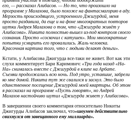
принять участие в ток-шоу, чтобы поддержать
его,
—
рассказал Алибасов.
—
Но то, что произошло на
программе у Малахова, было похоже на фантасмагорию в аду.
Мерзость происходящего, устроенного Джигурдой, меня
просто раздавила, да еще и на фоне многократных повторов
шутки Андрея Малахова о том, что «Джигурда живёт у
Алибасова». Никита полностью вышел из-под контроля своего
сознания. Просто «соскочил с катушек». Мои многократные
попытки усмирить его провалились. Жаль человека.
Красочная картина того, что с людьми делают деньги».
Кстати, у Алибасова Джигурда все-таки не живет. Вот как эти
слухи комментирует Бари Каримович:
«Три года назад «На-
На» снималась вместе с Джигурдой в клипе на Арбате.
Съемки продолжались всю ночь. Под утро, уставшие, забрели
ко мне домой. Никита тут же свалился и заснул. Это было
единственное посещение Джигурдой моей квартиры. Об этом
я рассказал на программе «Пусть говорят», но Андрей
Малахов настойчиво шутил «Джигурда живет у Алибасова».
В завершении своего комментария относительно Никиты
Джигурды Алибасов заключил, что
«шоумен действительно
свихнулся от завещанного ему миллиарда».