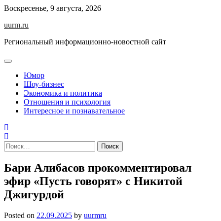
Skip
Воскресенье, 9 августа, 2026
to
uurm.ru
content
Региональный информационно-новостной сайт
Юмор
Шоу-бизнес
Экономика и политика
Отношения и психология
Интересное и познавательное
Найти:
Бари Алибасов прокомментировал
эфир «Пусть говорят» с Никитой
Джигурдой
Posted on
22.09.2025
by
uurmru