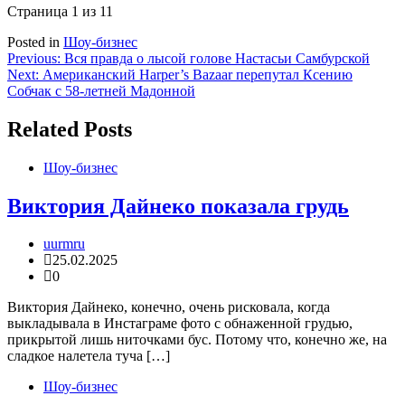
Страница 1 из 1
1
Posted in
Шоу-бизнес
Навигация
Previous:
Вся правда о лысой голове Настасьи Самбурской
Next:
Американский Harper’s Bazaar перепутал Ксению
по
Собчак с 58-летней Мадонной
записям
Related Posts
Шоу-бизнес
Виктория Дайнеко показала грудь
uurmru
25.02.2025
0
Виктория Дайнеко, конечно, очень рисковала, когда
выкладывала в Инстаграме фото с обнаженной грудью,
прикрытой лишь ниточками бус. Потому что, конечно же, на
сладкое налетела туча […]
Шоу-бизнес