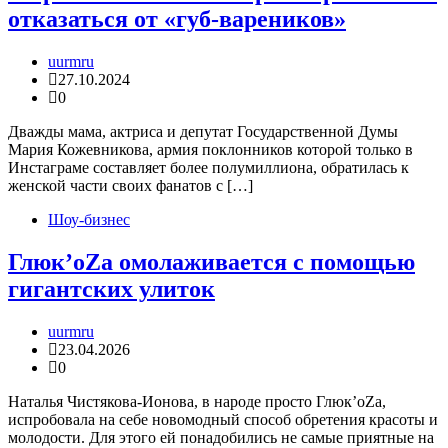
отказаться от «губ-вареников»
uurmru
27.10.2024
0
Дважды мама, актриса и депутат Государственной Думы
Мария Кожевникова, армия поклонников которой только в
Инстаграме составляет более полумиллиона, обратилась к
женской части своих фанатов с […]
Шоу-бизнес
Глюк’oZa омолаживается с помощью
гигантских улиток
uurmru
23.04.2026
0
Наталья Чистякова-Ионова, в народе просто Глюк’oZa,
испробовала на себе новомодный способ обретения красоты и
молодости. Для этого ей понадобились не самые приятные на