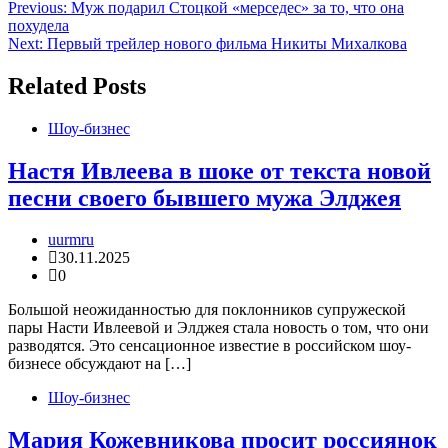
Навигация
Previous:
Муж подарил Стоцкой «мерседес» за то, что она
похудела
по
Next:
Первый трейлер нового фильма Никиты Михалкова
записям
Related Posts
Шоу-бизнес
Настя Ивлеева в шоке от текста новой
песни своего бывшего мужа Элджея
uurmru
30.11.2025
0
Большой неожиданностью для поклонников супружеской
пары Насти Ивлеевой и Элджея стала новость о том, что они
разводятся. Это сенсационное известие в российском шоу-
бизнесе обсуждают на […]
Шоу-бизнес
Мария Кожевникова просит россиянок