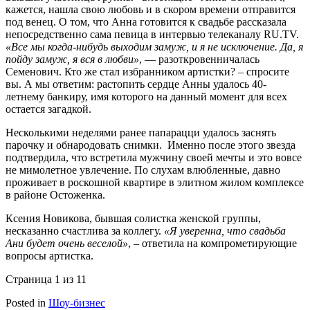
кажется, нашла свою любовь и в скором времени отправится
под венец. О том, что Анна готовится к свадьбе рассказала
непосредственно сама певица в интервью телеканалу RU.TV.
«Все мы когда-нибудь выходим замуж, и я не исключение. Да, я
пойду замуж, я вся в любви»
, — разоткровенничалась
Семенович. Кто же стал избранником артистки? – спросите
вы. А мы ответим: растопить сердце Анны удалось 40-
летнему банкиру, имя которого на данный момент для всех
остается загадкой.
Несколькими неделями ранее папарацци удалось заснять
парочку и обнародовать снимки. Именно после этого звезда
подтвердила, что встретила мужчину своей мечты и это вовсе
не мимолетное увлечение. По слухам влюбленные, давно
проживает в роскошной квартире в элитном жилом комплексе
в районе Остоженка.
Ксения Новикова, бывшая солистка женской группы,
несказанно счастлива за коллегу.
«Я уверенна, что свадьба
Ани будет очень веселой»
, – ответила на компрометирующие
вопросы артистка.
Страница 1 из 1
1
Posted in
Шоу-бизнес