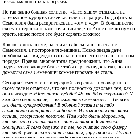
несколько лишних килограмм.
Не так давно бывшая солистка «Блестящих» отдыхала на
зарубежном курорте, где ее засняли папарацци. Тогда фигура
Семенович была раскритикована «от» и «до». В большинстве
своем интернет-пользователи писали, что Анне срочно нужно
худеть, иначе потом это будет сделать сложнее.
Как оказалось позже, на снимках была запечатлена не
Семенович, а посторонняя женщина. Позже звезда даже
опубликовала видеодоказательство того, что ее тело в полном
порядке. Правда, многие тогда предположили, что Анна
надела утягивающее белье, чтобы скрыть недостатки, но эти
домыслы сама Семенович комментировать не стала.
Сегодня Семенович в очередной раз решила поговорить о
своем теле и отметила, что она полностью довольна тем, как
она выглядит:
«Что такое худоба? 48 или 58 килограммов? У
каждого свое мнение, — высказалась Семенович. — Не всем
же быть супермоделями! В обычной жизни ты либо
гармонично смотришься, либо нет. И сколько ты при этом
весишь, совершенно неважно. Нам надо быть здоровыми,
красивыми и счастливыми – вот главная задача любой
женщины. Я сама девушка в теле, но считаю свою фигуру
красивой, у меня прокачанные мышцы, упругая кожа. Почти