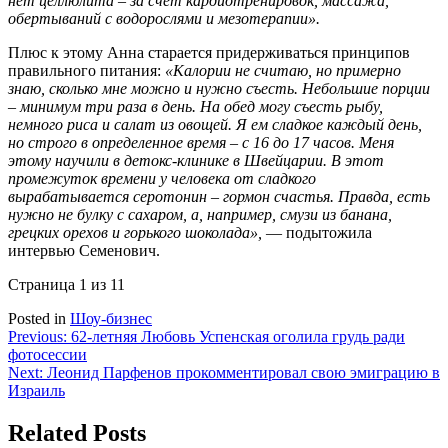
нет целлюлита – за счет кардиотренировок, массажа,
обертываний с водорослями и мезотерапии».
Плюс к этому Анна старается придерживаться принципов
правильного питания:
«Калории не считаю, но примерно
знаю, сколько мне можно и нужно съесть. Небольшие порции
– минимум три раза в день. На обед могу съесть рыбу,
немного риса и салат из овощей. Я ем сладкое каждый день,
но строго в определенное время – с 16 до 17 часов. Меня
этому научили в детокс-клинике в Швейцарии. В этот
промежуток времени у человека от сладкого
вырабатывается серотонин – гормон счастья. Правда, есть
нужно не булку с сахаром, а, например, смузи из банана,
грецких орехов и горького шоколада»,
— подытожила
интервью Семенович.
Страница 1 из 1
1
Posted in
Шоу-бизнес
Навигация
Previous:
62-летняя Любовь Успенская оголила грудь ради
фотосессии
по
Next:
Леонид Парфенов прокомментировал свою эмиграцию в
записям
Израиль
Related Posts