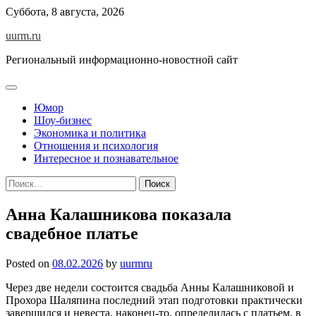
Skip
Суббота, 8 августа, 2026
to
uurm.ru
content
Региональный информационно-новостной сайт
Юмор
Шоу-бизнес
Экономика и политика
Отношения и психология
Интересное и познавательное
Найти:
Анна Калашникова показала
свадебное платье
Posted on
08.02.2026
by
uurmru
Через две недели состоится свадьба Анны Калашниковой и
Прохора Шаляпина последний этап подготовки практически
завершился и невеста, наконец-то, определилась с платьем, в