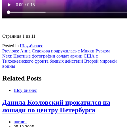
Страница 1 из 1
1
Posted in
Шоу-бизнес
Навигация
Previous:
Анна Седокова подружилась с Микки Рурком
Next:
Цветные фотографии солдат армии США с
по
Тихоокеанского фронта боевых действий Второй мировой
записям
войны
Related Posts
Шоу-бизнес
Данила Козловский прокатился на
лошади по центру Петербурга
uurmru
25.12.2025