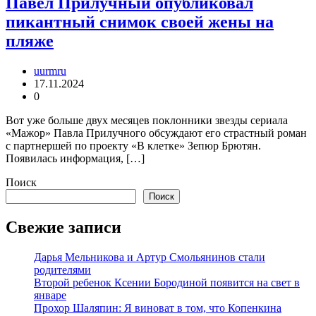
Павел Прилучный опубликовал
пикантный снимок своей жены на
пляже
uurmru
17.11.2024
0
Вот уже больше двух месяцев поклонники звезды сериала
«Мажор» Павла Прилучного обсуждают его страстный роман
с партнершей по проекту «В клетке» Зепюр Брютян.
Появилась информация, […]
Поиск
Поиск
Свежие записи
Дарья Мельникова и Артур Смольянинов стали
родителями
Второй ребенок Ксении Бородиной появится на свет в
январе
Прохор Шаляпин: Я виноват в том, что Копенкина