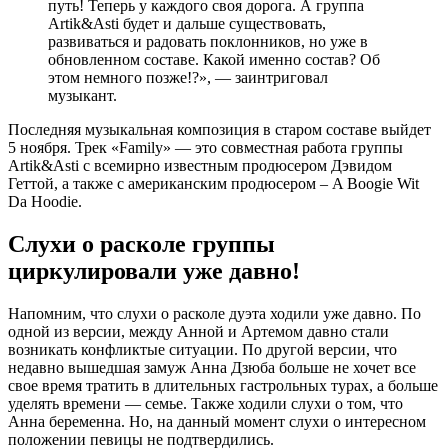
путь! Теперь у каждого своя дорога. А группа
Artik&Asti будет и дальше существовать,
развиваться и радовать поклонников, но уже в
обновленном составе. Какой именно состав? Об
этом немного позже!?», — заинтриговал
музыкант.
Последняя музыкальная композиция в старом составе выйдет
5 ноября. Трек «Family» — это совместная работа группы
Artik&Asti с всемирно известным продюсером Дэвидом
Геттой, а также с американским продюсером – A Boogie Wit
Da Hoodie.
Слухи о расколе группы
циркулировали уже давно!
Напомним, что слухи о расколе дуэта ходили уже давно. По
одной из версии, между Анной и Артемом давно стали
возникать конфликтые ситуации. По другой версии, что
недавно вышедшая замуж Анна Дзюба больше не хочет все
свое время тратить в длительных гастрольных турах, а больше
уделять времени — семье. Также ходили слухи о том, что
Анна беременна. Но, на данный момент слухи о интересном
положении певицы не подтвердились.