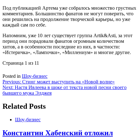
Под публикацией Артема уже собралось множество грустных
комментариев. Большинство фанатов не могут поверить, что
они решились на продолжение творческой карьеры, но уже
каждый сам по себе.
Напомним, уже 10 лет существует группа Artik&Asti, за этот
период они порадовали фанатов огромным количеством
хитов, а в особенности последние из них, в частности:
«Истеричка», «Лампочки», «Миллениум» и многие другие.
Страница 1 из 1
1
Posted in
Шоу-бизнес
Навигация
Previous:
Стинг может выступить на «Новой волне»
Next:
Настя Ивлеева в шоке от текста новой песни своего
по
бывшего мужа Элджея
записям
Related Posts
Шоу-бизнес
Константин Хабенский отложил