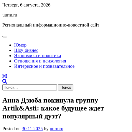
Skip
Четверг, 6 августа, 2026
to
uurm.ru
content
Региональный информационно-новостной сайт
Юмор
Шоу-бизнес
Экономика и политика
Отношения и психология
Интересное и познавательное
Найти:
Анна Дзюба покинула группу
Artik&Asti: какое будущее ждет
популярный дуэт?
Posted on
30.11.2025
by
uurmru