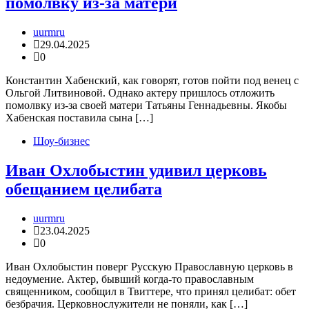
помолвку из-за матери
uurmru
29.04.2025
0
Константин Хабенский, как говорят, готов пойти под венец с
Ольгой Литвиновой. Однако актеру пришлось отложить
помолвку из-за своей матери Татьяны Геннадьевны. Якобы
Хабенская поставила сына […]
Шоу-бизнес
Иван Охлобыстин удивил церковь
обещанием целибата
uurmru
23.04.2025
0
Иван Охлобыстин поверг Русскую Православную церковь в
недоумение. Актер, бывший когда-то православным
священником, сообщил в Твиттере, что принял целибат: обет
безбрачия. Церковнослужители не поняли, как […]