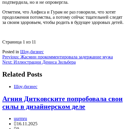
подтвердила, но и не опровергла.
Отметим, что Анфиса и Гурам не раз говорили, что хотят
продолжения потомства, а потому сейчас тщательней следят
за своим здоровьем, чтобы родить в будущее здоровых детей.
Страница 1 из 1
1
Posted in
Шоу-бизнес
Навигация
Previous:
Жасмин прокомментировала задержание мужа
Next:
Иллюстрации Дениса Зильбера
по
записям
Related Posts
Шоу-бизнес
Агния Дитковските попробовала свои
силы в дизайнерском деле
uurmru
16.11.2025
0