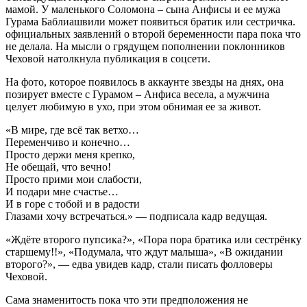
мамой. У маленького Соломона – сына Анфисы и ее мужа
Гурама Баблиашвили может появиться братик или сестричка.
официальных заявлений о второй беременности пара пока что
не делала. На мысли о грядущем пополнении поклонников
Чеховой натолкнула публикация в соцсети.
На фото, которое появилось в аккаунте звезды на днях, она
позирует вместе с Гурамом – Анфиса весела, а мужчина
целует любимую в ухо, при этом обнимая ее за живот.
«В мире, где всё так ветхо…
Переменчиво и конечно…
Просто держи меня крепко,
Не обещай, что вечно!
Просто прими мои слабости,
И подари мне счастье…
И в горе с тобой и в радости
Глазами хочу встречаться.» — подписала кадр ведущая.
«Ждёте второго пупсика?», «Пора пора братика или сестрёнку
старшему!!», «Подумала, что ждут малыша», «В ожидании
второго?», — едва увидев кадр, стали писать фолловеры
Чеховой.
Сама знаменитость пока что эти предположения не