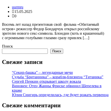
uurmru
15.05.2025
0
Восемь лет назад презентовав свой фильма «Обитаемый
остров» режиссер Федор Бондарчук открыл российскому
зрителю нового секс-символа. Блондин (хоть и крашенный)
с огромными голубыми глазами сразу привлек […]
Поиск
Поиск
Свежие записи
“Секир-башка” – легендарные мечи
Судьба “Британника” – корабля-близнеца “Титаника”
Сергей Пенкин открывает школу вокала
Виновен: Отец Жанны Фриске обвинил Шепелева в
краже
Юлия Снигирь определилась, где будет рожать первенца
Свежие комментарии