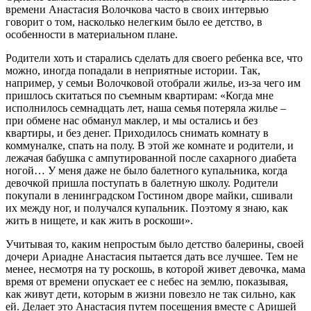
времени Анастасия Волочкова часто в своих интервью
говорит о том, насколько нелегким было ее детство, в
особенности в материальном плане.
Родители хоть и старались сделать для своего ребенка все, что
можно, иногда попадали в неприятные истории. Так,
например, у семьи Волочковой отобрали жилье, из-за чего им
пришлось скитаться по съемным квартирам: «Когда мне
исполнилось семнадцать лет, наша семья потеряла жилье –
при обмене нас обманул маклер, и мы остались и без
квартиры, и без денег. Приходилось снимать комнату в
коммуналке, спать на полу. В этой же комнате и родители, и
лежачая бабушка с ампутированной после сахарного диабета
ногой… У меня даже не было балетного купальника, когда
девочкой пришла поступать в балетную школу. Родители
покупали в ленинградском Гостином дворе майки, сшивали
их между ног, и получался купальник. Поэтому я знаю, как
жить в нищете, и как жить в роскоши».
Учитывая то, каким непростым было детство балерины, своей
дочери Ариадне Анастасия пытается дать все лучшее. Тем не
менее, несмотря на ту роскошь, в которой живет девочка, мама
время от времени опускает ее с небес на землю, показывая,
как живут дети, которым в жизни повезло не так сильно, как
ей. Делает это Анастасия путем посещения вместе с Аришей