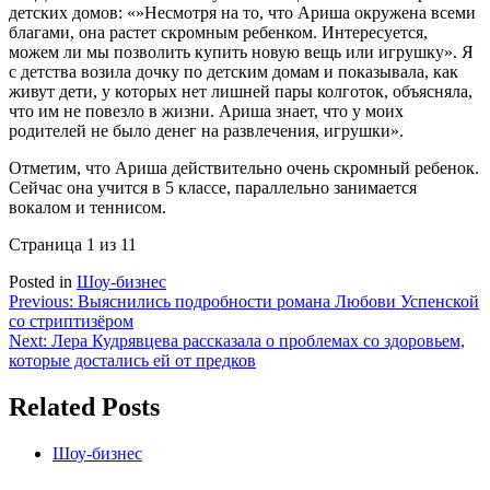
детских домов: «»Несмотря на то, что Ариша окружена всеми
благами, она растет скромным ребенком. Интересуется,
можем ли мы позволить купить новую вещь или игрушку». Я
с детства возила дочку по детским домам и показывала, как
живут дети, у которых нет лишней пары колготок, объясняла,
что им не повезло в жизни. Ариша знает, что у моих
родителей не было денег на развлечения, игрушки».
Отметим, что Ариша действительно очень скромный ребенок.
Сейчас она учится в 5 классе, параллельно занимается
вокалом и теннисом.
Страница 1 из 1
1
Posted in
Шоу-бизнес
Навигация
Previous:
Выяснились подробности романа Любови Успенской
со стриптизёром
по
Next:
Лера Кудрявцева рассказала о проблемах со здоровьем,
записям
которые достались ей от предков
Related Posts
Шоу-бизнес