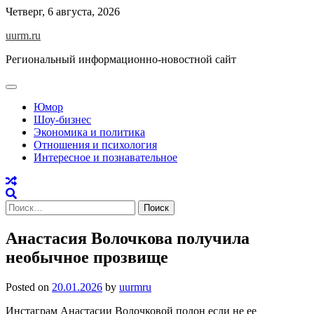
Skip
Четверг, 6 августа, 2026
to
uurm.ru
content
Региональный информационно-новостной сайт
Юмор
Шоу-бизнес
Экономика и политика
Отношения и психология
Интересное и познавательное
Найти:
Анастасия Волочкова получила
необычное прозвище
Posted on
20.01.2026
by
uurmru
Инстаграм Анастасии Волочковой полон если не ее