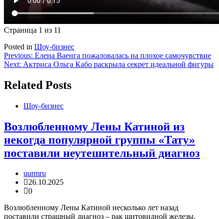
Страница 1 из 1
1
Posted in
Шоу-бизнес
Навигация
Previous:
Елена Ваенга пожаловалась на плохое самочувствие
Next:
Актриса Ольга Кабо раскрыла секрет идеальной фигуры
по
записям
Related Posts
Шоу-бизнес
Возлюбленному Лены Катиной из
некогда популярной группы «Тату»
поставили неутешительный диагноз
uurmru
26.10.2025
0
Возлюбленному Лены Катиной несколько лет назад
поставили страшный диагноз – рак щитовидной железы.