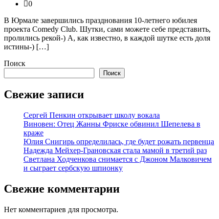
0
В Юрмале завершились празднования 10-летнего юбилея
проекта Comedy Club. Шутки, сами можете себе представить,
пролились рекой-) А, как известно, в каждой шутке есть доля
истины-) […]
Поиск
Поиск
Свежие записи
Сергей Пенкин открывает школу вокала
Виновен: Отец Жанны Фриске обвинил Шепелева в
краже
Юлия Снигирь определилась, где будет рожать первенца
Надежда Мейхер-Грановская стала мамой в третий раз
Светлана Ходченкова снимается с Джоном Малковичем
и сыграет сербскую шпионку
Свежие комментарии
Нет комментариев для просмотра.